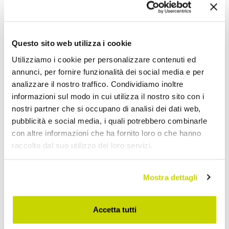
VIADURINI NIGHT DESIGN
VIADURINI NIGHT DESIGN
مرتبة بيو ماكسي مفردة
مرتبة بيو نيتشر مزدوجة
AR 2.965,76
AR 1.870,92
- 20%
- 20%
Questo sito web utilizza i cookie
AR 3.707,20
AR 2.338,65
Utilizziamo i cookie per personalizzare contenuti ed
annunci, per fornire funzionalità dei social media e per
analizzare il nostro traffico. Condividiamo inoltre
informazioni sul modo in cui utilizza il nostro sito con i
nostri partner che si occupano di analisi dei dati web,
pubblicità e social media, i quali potrebbero combinarle
con altre informazioni che ha fornito loro o che hanno
raccolto dal suo utilizzo dei loro servizi.
Mostra dettagli
VIADURINI NIGHT DESIGN
VIADURINI NIGHT DESIGN
Accetta tutti