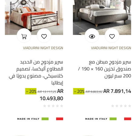
VIADURINI NIGHT DESIGN
VIADURINI NIGHT DESIGN
سرير مزدوج مبطن مع
سرير مزدوج من الحديد
صندوق تخزين 160 × 190 /
المطاوع أليكسا، تصميم
200 سم ليون
كلاسيكي، مصنوع يدويًا في
إيطاليا
AR
AR 7.891,14
- 20%
- 20%
AR 13.117,25
AR 9.863,92
10.493,80