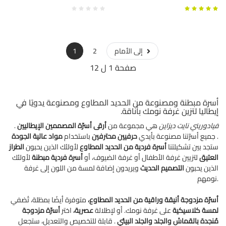
إلى الأمام
2
1
صفحة 1 ل 12
أسرة مبطنة ومصنوعة من الحديد المطاوع ومصنوعة يدويًا في
إيطاليا لتزين غرفة نومك بأناقة.
فيادوريني نايت ديزاين
هي مجموعة من
أرقى أسرّة المصممين الإيطاليين
.
.
جميع أسرّتنا مصنوعة بأيدي
حرفيين محترفين
باستخدام
مواد عالية الجودة
ستجد بين تشكيلتنا
أسرة فردية من الحديد المطاوع
لأولئك الذين يحبون
الطراز
العتيق
لتزيين غرفة الأطفال أو غرفة الضيوف، أو
أسرة فردية مبطنة
لأولئك
الذين يحبون
التصميم الحديث
ويريدون إضافة لمسة من اللون إلى غرفة
نومهم.
أسرّة مزدوجة أنيقة وراقية من الحديد المطاوع،
متوفرة أيضًا بمظلة، تُضفي
لمسة كلاسيكية
على غرفة نومك. أو لإطلالة
عصرية،
اختر
أسرّة مزدوجة
مُنجدة
بالقماش والجلد والجلد البيئي
. قابلة للتخصيص والتعديل، ستجعل