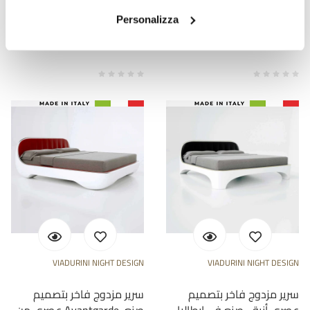
مرتبة مزدوجة بايو ماكسي
مرتبة مربعة ونصف ماكسي
بيو
Personalizza
AR 2.694,13
AR 3.370,43
- 20%
- 20%
AR 3.367,66
AR 4.213,04
VIADURINI NIGHT DESIGN
VIADURINI NIGHT DESIGN
سرير مزدوج فاخر بتصميم
سرير مزدوج فاخر بتصميم
عصري أنيق، صنع في إيطاليا
عصري من Avantgarde، صنع