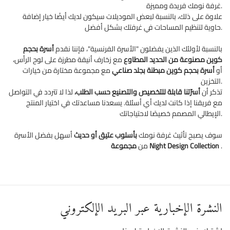
غرفة نومك فريدة ومميزة.
علاوة على ذلك، بالنسبة لبعض الموديلات سيكون لديك أيضًا خيار إضافة
حاوية لتنظيم المساحات في غرفتك بشكل أفضل.
بالنسبة لأولئك الذين يفضلون "الأسرة الفرنسية"، فإننا نقدم
أسرة بحجم
كوين مصنوعة من الحديد المطاوع
مع زخارف أنيقة مطرزة على لوح الرأس،
أو
أسرة بحجم كوين مبطنة بجلد صناعي
مع مجموعة مختارة من خيارات
التخزين.
تذكر أن
أسرّتنا قابلة للتخصيص والتصنيع حسب الطلب،
لذا لا تتردد في التواصل
مع فريقنا إذا كانت لديك أي أسئلة. يسعدنا مساعدتك في اختيار المنتج
الإيطالي المصمم خصيصًا لاحتياجاتك.
سوف يصبح تأثيث غرفة نومك
بأسلوب عتيق أو حديث
أسهل بفضل الأسرة
.
مجموعة Night Design Collection
من
النشرة الإخبارية عبر البريد الإلكتروني