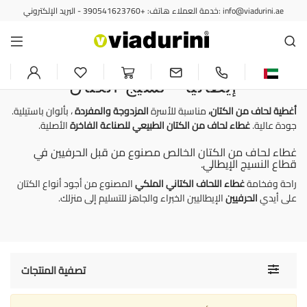
خدمة العملاء هاتف: +390541623760 - البريد الإلكتروني: info@viadurini.ae
أغطية اللحاف
أغطية لحاف من الكتان تتميز
بالأناقة والجودة، مصنوعة في
إيطاليا - نسيج الكتان
أغطية لحاف من الكتان،
مناسبة للأسرة
المزدوجة والمفردة
، بألوان باستيلية.
جودة عالية.
غطاء لحاف من الكتان الطبيعي
للصناعة الفاخرة
الأصلية.
غطاء لحاف من الكتان الخالص مصنوع من قبل الحرفيين في
قطاع النسيج الإيطالي.
راحة وفخامة
غطاء اللحاف الكتاني الملكي
المصنوع من أجود أنواع الكتان
على أيدي
الحرفيين
الإيطاليين الخبراء والجاهز للتسليم إلى منزلك.
Toggle
تصفية المنتجات
navigati