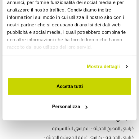
annunci, per fornire funzionalità dei social media e per
اكتشف منتجاتنا
analizzare il nostro traffico. Condividiamo inoltre
informazioni sul modo in cui utilizza il nostro sito con i
nostri partner che si occupano di analisi dei dati web,
طاولات قابلة للتمديد
pubblicità e social media, i quali potrebbero combinarle
con altre informazioni che ha fornito loro o che hanno
طاولات قابلة للتمديد مع أسطح سيراميك
raccolto dal suo utilizzo dei loro servizi.
طاولات طعام خشبية قابلة للتمديد
طاولات طعام زجاجية قابلة للتمديد
Mostra dettagli
طاولات وحدة التحكم القابلة للتمديد
طاولات حديثة
Accetta tutti
موائد مستديرة
طاولات القهوة
طاولات حديقة خارجية
طاولات توليب
تحويل الجداول
Personalizza
الكراسي
كراسي المطبخ الحديثة
الكراسي الكلاسيكية
كراسي الحديقة
كراسي غرفة المعيشة الحديثة