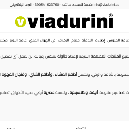
خدمة العملاء هاتف: +390541623760 - البريد الإلكتروني: info@viadurini.ae
رة: أدوات مائدة وأطباق وأكواب مصن
أناقة واللون في
مجموعة أدوات المائدة
الخاصة بك.
غرفة الجلوس
إضاءة
التدفئة
حمام
الزخارف
في الهواء الطلق
غرفة النوم
مكتب
ميع
المنتجات
المصممة
اللازمة لإعداد
طاولة
تعكس رغباتك. لن نغفل أي تفصيل، ف
مجموعة بالأناقة والرقي، وتشمل
أطقم العشاء
،
وأطقم الشاي
،
وفنجان القهوة
ا
ة بتصاميم متنوعة:
أنيقة،
وكلاسيكية
، ولمسة
عصرية
تُرضي جميع الأذواق. تصامي
التوفر
سعر