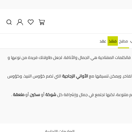
وعة في إيطاليا
مطبخ
مَنفَذ
عقد
الكلمات المفتاحية هي الجمال والأناقة.
لجعل طاولاتك فريدة من نوعها
و
لفاخر. ويمكن تنسيقها مع
الأواني الزجاجية
التي تضم كؤوس النبيذ، وكؤوس
م متنوعة، لكنها تجتمع في جمال وإشراقة كل
شوكة
أو
سكين
أو
ملعقة
.
العلامات التجارية