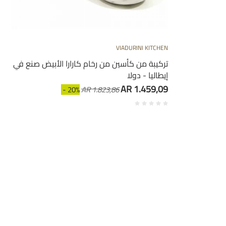
VIADURINI KITCHEN
تركيبة من كأسين من رخام كارارا الأبيض صنع في
إيطاليا - دولا
AR 1.459,09
- 20%
AR 1.823,86