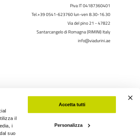
Piva IT 04187360401
Tel.+39 0541-623760 lun-ven 8.30-16.30
Via del pino 21 - 47822
Santarcangelo di Romagna (RIMINI) Italy
info@viadurini.ae
Accetta tutti
ial
ilizza il
Personalizza
Viadurini
edia, i
 dal suo
Software Ecommerce
by Daisuke®