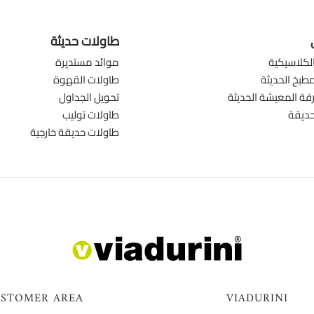
طاولات حديثة
لكلاسيكية
موائد مستديرة
طبخ الحديثة
طاولات القهوة
ة المعيشة الحديثة
تحويل الجداول
حديقة
طاولات توليب
طاولات حديقة خارجية
STOMER AREA
VIADURINI