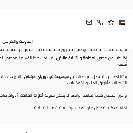
أدوات المائدة
مطبخ
بيت
أدوات مائدة فاخ
أدوات مائدة
بتصميم إيطالي
مصنوعة من
مواد عالية الجودة والقيمة
لضمان ال
الطاولات والكراسي
أدوات مائدة بتصميم إيطالي لتجهيز الطاولات في المنازل والمطاعم.
إذا كنت من محبي
الفخامة
والأناقة
والرقي
، فستحب هذا القسم المخصص لج
ثمينة.
بحثنا لكم عن الأفضل، فوجدناه في
مجموعة فيادوريني كيتشن
. تتميز هذه ال
الشمبانيا، وأباريق الماء والكوكتيلات.
وأخيرًا، لإكمال هذه المائدة الرائعة، لا يُمكن تفويت
أدوات المائدة
. أدوات مائد
اكتشف كيفية جعل طاولتك جوهرة حقيقية من الفخامة!
نوع