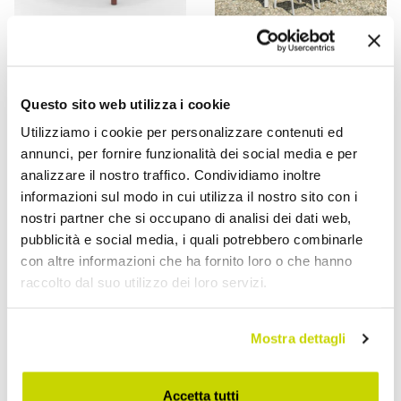
VIADURINI IN THE GARDEN
VIADURINI IN THE GARDEN
Questo sito web utilizza i cookie
طاولة قابلة للتمديد بأرجل
طاولة خارجية مستديرة من
Utilizziamo i cookie per personalizzare contenuti ed
منزلقة وسطح من الألومنيوم
الألومنيوم مقاس 130 سم
- سوبرنوفا
بتشطيبات مختلفة -
annunci, per fornire funzionalità dei social media e per
Resplendent
analizzare il nostro traffico. Condividiamo inoltre
informazioni sul modo in cui utilizza il nostro sito con i
AR 6.317,83
AR 3.533,62
- 30%
- 30%
AR 9.025,47
AR 5.048,03
nostri partner che si occupano di analisi dei dati web,
pubblicità e social media, i quali potrebbero combinarle
con altre informazioni che ha fornito loro o che hanno
raccolto dal suo utilizzo dei loro servizi.
Mostra dettagli
Accetta tutti