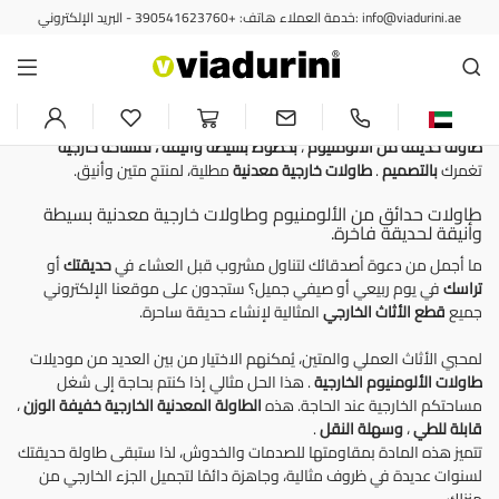
خدمة العملاء هاتف: +390541623760 - البريد الإلكتروني: info@viadurini.ae
طاولات الحدائق الخارجية
طاولات حدائق معدنية وألومنيوم -
تصميم إيطالي
طاولة حديقة من الألومنيوم
،
بخطوط بسيطة وأنيقة
، لمساحة خارجية
تغمرك
بالتصميم
.
طاولات خارجية معدنية
مطلية، لمنتج متين وأنيق.
طاولات حدائق من الألومنيوم وطاولات خارجية معدنية بسيطة
وأنيقة لحديقة فاخرة.
ما أجمل من دعوة أصدقائك لتناول مشروب قبل العشاء في
حديقتك
أو
تراسك
في يوم ربيعي أو صيفي جميل؟ ستجدون على موقعنا الإلكتروني
جميع
قطع الأثاث
الخارجي
المثالية لإنشاء حديقة ساحرة.
لمحبي الأثاث العملي والمتين، يُمكنهم الاختيار من بين العديد من موديلات
طاولات الألومنيوم الخارجية
. هذا الحل مثالي إذا كنتم بحاجة إلى شغل
مساحتكم الخارجية عند الحاجة. هذه
الطاولة المعدنية الخارجية
خفيفة الوزن
،
قابلة للطي
،
وسهلة النقل
.
تتميز هذه المادة بمقاومتها للصدمات والخدوش، لذا ستبقى طاولة حديقتك
لسنوات عديدة في ظروف مثالية، وجاهزة دائمًا لتجميل الجزء الخارجي من