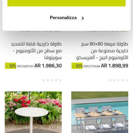
Personalizza
VIADURINI IN THE GARDEN
VIADURINI IN THE GARDEN
طاولة مربعة 80×80 سم
طاولة خارجية قابلة للتمديد
خارجية مصنوعة من
مع سطح من الألومنيوم -
الألومنيوم البيج - ألفريسكو
سوبرنوفا
AR 1.986,30
AR 1.898,99
- 30%
- 30%
AR 2.837,57
AR 2.712,84