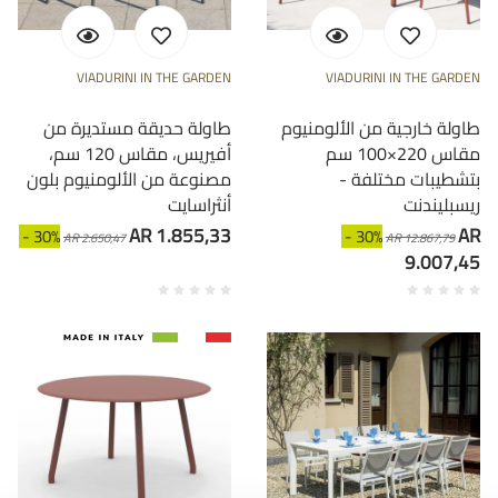
VIADURINI IN THE GARDEN
VIADURINI IN THE GARDEN
طاولة خارجية من الألومنيوم
طاولة حديقة مستديرة من
مقاس 220×100 سم
أفيريس، مقاس 120 سم،
بتشطيبات مختلفة -
مصنوعة من الألومنيوم بلون
ريسبليندنت
أنثراسايت
AR 1.855,33
AR
- 30%
- 30%
AR 2.650,47
AR 12.867,79
9.007,45