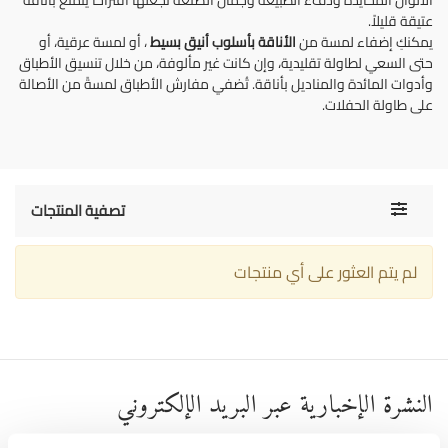
الألوان المحايدة ودفء الطبيعة وجمال الصنعة تجعلها اقتراحًا يتمتع بأناقة
عتيقة قليلاً.
يمكنكِ إضفاء لمسة من
الأناقة بأسلوب أنيق بسيط
، أو لمسة عرقية، أو
حتى السعي لطاولة تقليدية، وإن كانت غير مألوفة، من خلال تنسيق الأطباق
وأدوات المائدة والمناديل بأناقة. تُضفي مفارش الأطباق لمسةً من الأصالة
على طاولة الحفلات.
Toggle
تصفية المنتجات
navigati
لم يتم العثور على أي منتجات
النشرة الإخبارية عبر البريد الإلكتروني