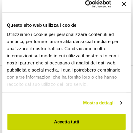
اشترك في النشرة الإخبارية لدينا
Questo sito web utilizza i cookie
)
Link
لقد قرأت ووافقت على شروط استخدام البيانات الشخصية (
Utilizziamo i cookie per personalizzare contenuti ed
annunci, per fornire funzionalità dei social media e per
انضم إلينا
analizzare il nostro traffico. Condividiamo inoltre
informazioni sul modo in cui utilizza il nostro sito con i
nostri partner che si occupano di analisi dei dati web,
pubblicità e social media, i quali potrebbero combinarle
con altre informazioni che ha fornito loro o che hanno
اكتشف منتجاتنا
raccolto dal suo utilizzo dei loro servizi.
Mostra dettagli
طاولات قابلة للتمديد
طاولات قابلة للتمديد مع أسطح سيراميك
Accetta tutti
طاولات طعام خشبية قابلة للتمديد