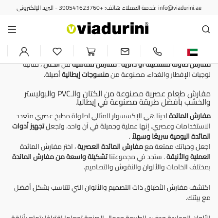
خدمة العملاء هاتف: +390541623760 - البريد الإلكتروني: info@viadurini.ae
مفارش المائدة والمطبخ
مفارش طعام أنيقة من الكتان
الإيطالي لطاولة الطعام
مفارش طاولة
مستطيلة أو دائرية
.
مفارش قماشية
من
الكتان
، مثالية
لوجبات الإفطار والغداء، مصنوعة من
منسوجات إيطالية
أصيلة.
مفارش طعام عصرية مصنوعة من الكتان والـPVC والبوليستر
والخشب بأفضل طريقة مصنوعة في إيطاليا.
مفارش المائدة
لدينا هي الإكسسوار المثالي لطاولة مطبخ عصري متعدد
الاستخدامات وعصري. إنها عملية وجميلة في آن واحد، وتجعل
تجهيز أدوات
المائدة اليومية سريعًا وسهلاً
.
اجعل وجباتك ممتعة مع
مفارش المائدة العصرية
، اختر مفارش المائدة
العملية والأنيقة
. ستجد في مجموعتنا
تشكيلة واسعة من مفارش المائدة
بمختلف الخامات والألوان والنقوش والتصاميم.
اكتشف مفارش الأطباق ذات التصميم والألوان التي تتناسب بشكل أفضل
مع بيئتك.