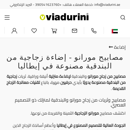
خدمة العملاء هاتف: +390541623760 - البريد الإلكتروني: info@viadurini.ae
إضاءة
مصابيح مورانو - إضاءة زجاجية من
البندقية مصنوعة في إيطاليا
مصابيح من زجاج
مورانو
والبندقية
لإضاءة منزلية
أنيقة وراقية. ثريات
زجاجية
من البندقية
مصنوعة يدويًا
بأيدي
حرفيين
مهرة، باتباع
تقنيات معالجة الزجاج
القديمة
.
مصابيح وثريات من زجاج مورانو والبندقية لمنزلك ذو التصميم
العصري.
اكتشف مصابيح
مورانو الزجاجية
الثمينة والفريدة من نوعها.
الجودة العالية
للتصميم المصنوع في إيطاليا
وأعظم أساتذة الزجاج الذين