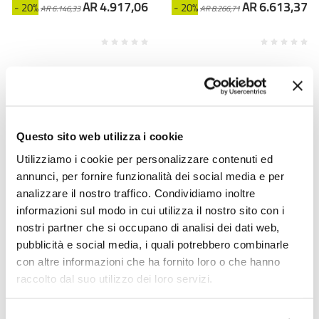
AR 4.917,06
AR 6.613,37
- 20%
- 20%
AR 6.146,33
AR 8.266,71
Questo sito web utilizza i cookie
Utilizziamo i cookie per personalizzare contenuti ed
annunci, per fornire funzionalità dei social media e per
analizzare il nostro traffico. Condividiamo inoltre
informazioni sul modo in cui utilizza il nostro sito con i
nostri partner che si occupano di analisi dei dati web,
VIADURINI VETRO DI VENEZIA
VIADURINI VETRO DI VENEZIA
pubblicità e social media, i quali potrebbero combinarle
con altre informazioni che ha fornito loro o che hanno
مصباح طاولة من الزجاج
مصباح معلق من الزجاج
raccolto dal suo utilizzo dei loro servizi.
الفينيسي المنفوخ - داليا
الفينيسي المنفوخ يدويًا -
بالوتون
فلورا