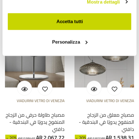
AR 2.768,97
AR 3.675,32
- 20%
- 20%
AR 3.461,21
AR 4.594,16
Mostra dettagli
Accetta tutti
Personalizza
VIADURINI VETRO DI VENEZIA
VIADURINI VETRO DI VENEZIA
مصباح معلق من الزجاج
مصباح طاولة حرفي من الزجاج
المنفوخ يدويًا في البندقية -
المنفوخ يدويًا في البندقية -
دافني
دافني
AR 2.067,72
AR 1.538,31
- 20%
- 20%
AR 2.584,65
AR 1.922,89