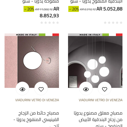
البندقية المنفوخ يدويًا - سنو
منفوخة يدويًا - سنو
AR
AR 5.052,88
- 20%
- 20%
AR 11.066,16
AR 6.316,10
8.852,93
VIADURINI VETRO DI VENEZIA
VIADURINI VETRO DI VENEZIA
مصباح معلق مصنوع يدويًا
مصباح حائط من الزجاج
من زجاج البندقية الأبيض
الفينيسي المنفوخ يدويًا -
المنفوخ - سنو
ثلجي