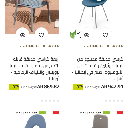
VIADURINI IN THE GARDEN
VIADURINI IN THE GARDEN
كرسي حديقة مصنوع من
أربعة كراسي حديقة قابلة
البولي إيثيلين وقاعدة من
للتكديس مصنوعة من البولي
الألومنيوم، صنع في إيطاليا -
بروبيلين والألياف الزجاجية -
أشلي
أوريليا
AR 869,82
AR 942,91
- 30%
- 30%
AR 1.242,59
AR 1.347,01