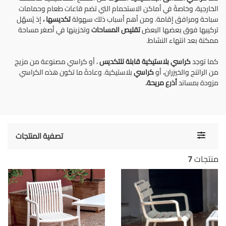
الخارجية، وخاصةً في أماكن الاستحمام التي تضم قاعات طعام وحمامات
سباحة ومرافق إقامة. ومن أهم أسباب ذلك سهولة
تكديسها
،
إذ يُسهّل
تركيبها فوق بعضها البعض
تقليص المساحات
وتخزينها في أصغر مساحة
ممكنة بعد انتهاء النشاط.
كما توجد
كراسي بلاستيكية قابلة للتكديس
، أو كراسي مصنوعة من مزيج
من الراتنج والخيزران، أو
كراسي
بلاستيكية. وعادةً ما تكون هذه الكراسي
مزودة بمساند
أذرع مريحة.
Toggle
تصفية المنتجات
navigati
منتجات
7