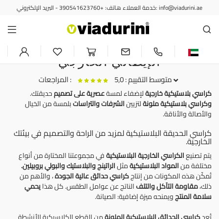
خدمة العملاء هاتف: +390541623760 - البريد الإلكتروني: info@viadurini.ae
كراسي الحديقة
كراسي حدائق بلاستيكية بتصميم
عصري ملون - على الطراز
الإيطالي الخارجي
متوسط التقييم : 5,0
المراجعات :
كراسي بلاستيكية خارجية
لإضفاء لمسة
عصرية على تصميم
حديقتك.
وكراسي بلاستيكية ملونة
لتزيين
الشرفات والتراسات
بلمسة من الخيال
كرسي مصمم للاستخدام الخارجي/الداخلي مصنوع من مادة البولي بروبيلين،
والأصالة والأناقة.
صنع في إيطاليا، بيا
كراسي الحديقة البلاستيكية لمزيد من الراحة والتصميم في بيئتك
Bellissima sedie, il design minimale si sposta perfettamente con il
الخارجية.
colore della struttura e seduta. Comoda e maneggevole.
يتم تصنيع
الكراسي الخارجية البلاستيكية
في مجموعتنا المختارة من أنواع
مختلفة من
المواد البلاستيكية
مثل
الراتينج والبلاستيك والبولي بروبيلين.
تُمكّن هذه المكونات من إنتاج
كراسي حدائق عالية الجودة
، والأهم من
ذلك،
مقاومة التآكل
والتلف
الناتج عن عوامل الطقس. كل هذا
يحمي
سلامة المنتج
ويمنحه ميزة إضافية: الصيانة.
تُعد
كراسي
الحدائق البلاستيكية الملونة
من القطع الكلاسيكية للأنشطة