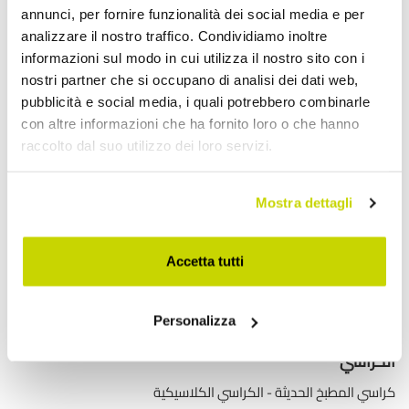
annunci, per fornire funzionalità dei social media e per
اكتشف منتجاتنا
analizzare il nostro traffico. Condividiamo inoltre
informazioni sul modo in cui utilizza il nostro sito con i
nostri partner che si occupano di analisi dei dati web,
طاولات قابلة للتمديد
pubblicità e social media, i quali potrebbero combinarle
con altre informazioni che ha fornito loro o che hanno
طاولات قابلة للتمديد مع أسطح سيراميك
raccolto dal suo utilizzo dei loro servizi.
طاولات طعام خشبية قابلة للتمديد
طاولات طعام زجاجية قابلة للتمديد
Mostra dettagli
طاولات وحدة التحكم القابلة للتمديد
طاولات حديثة
Accetta tutti
موائد مستديرة
طاولات القهوة
Personalizza
طاولات حديقة خارجية
طاولات توليب
تحويل الجداول
الكراسي
كراسي المطبخ الحديثة
الكراسي الكلاسيكية