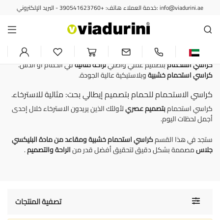
خدمة العملاء هاتف: +390541623760 - البريد الإلكتروني: info@viadurini.ae
حمام
كراسي الاستحمام - التصميم
المثالي للحمام الفاخر
كراسي استحمام
بتصميم عملي وأصلي
لراحة مثالية
في الحمام أو الدش.
كراسي استحمام خشبية
وبلاستيكية عالية الجودة.
كراسي الاستحمام للحمام بتصميم إيطالي بحت: مثالية للاسترخاء.
كراسي استحمام
بتصميم عصري
لأولئك الذين يريدون الاسترخاء خلال إحدى
أجمل لحظات اليوم.
ستجد في هذا القسم
كراسي استحمام خشبية
ومقاعد من مادة البليكسي
جلاس
مصممة بشكل دقيق لتحقيق أفضل قدر من
الراحة
والتصميم
.
Toggle
تصفية المنتجات
navigati