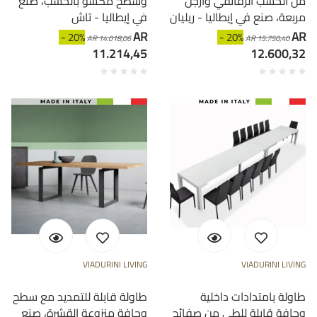
من الخشب الرقائقي وأرجل
وسطح مكسو بالخشب، صنع
مربعة، صنع في إيطاليا - ريليان
في إيطاليا - تاش
AR
AR
- 20%
- 20%
AR 14.018,06
AR 15.750,40
11.214,45
12.600,32
VIADURINI LIVING
VIADURINI LIVING
طاولة بامتدادات داخلية
طاولة قابلة للتمديد مع سطح
وحافة قابلة للطي من صفائح
وحافة منزوعة القشرة، صنع