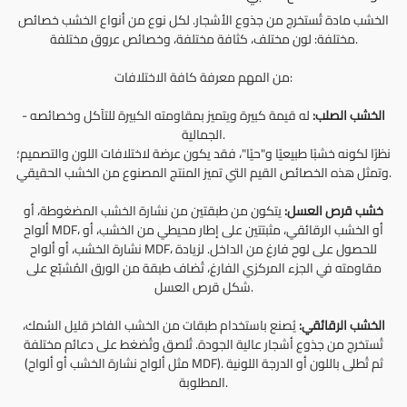
الخشب مادة تُستخرج من جذوع الأشجار. لكل نوع من أنواع الخشب خصائص
مختلفة: لون مختلف، كثافة مختلفة، وخصائص عروق مختلفة.
من المهم معرفة كافة الاختلافات:
الخشب الصلب:
له قيمة كبيرة ويتميز بمقاومته الكبيرة للتآكل وخصائصه
-
الجمالية.
نظرًا لكونه خشبًا طبيعيًا و"حيًا"، فقد يكون عرضة لاختلافات اللون والتصميم؛
وتمثل هذه الخصائص القيم التي تميز المنتج المصنوع من الخشب الحقيقي.
خشب قرص العسل:
يتكون من طبقتين من نشارة الخشب المضغوطة، أو
ألواح MDF، أو الخشب الرقائقي، مثبتتين على إطار محيطي من الخشب، أو
نشارة الخشب، أو ألواح MDF، للحصول على لوح فارغ من الداخل. لزيادة
مقاومته في الجزء المركزي الفارغ، تُضاف طبقة من الورق المُشبّع على
شكل قرص العسل.
الخشب الرقائقي:
يُصنع باستخدام طبقات من الخشب الفاخر قليل السُمك،
تُستخرج من جذوع أشجار عالية الجودة. تُلصق وتُضغط على دعائم مختلفة
(مثل ألواح نشارة الخشب أو ألواح MDF). ثم تُطلى باللون أو الدرجة اللونية
المطلوبة.