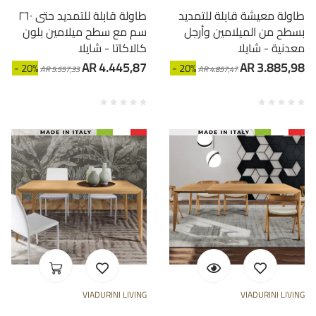
طاولة معيشة قابلة للتمديد
طاولة قابلة للتمديد حتى ٢٦٠
بسطح من الميلامين وأرجل
سم مع سطح ميلامين بلون
معدنية - شايلا
كالاكاتا - شايلا
AR 4.445,87
AR 3.885,98
- 20%
- 20%
AR 5.557,33
AR 4.857,47
VIADURINI LIVING
VIADURINI LIVING