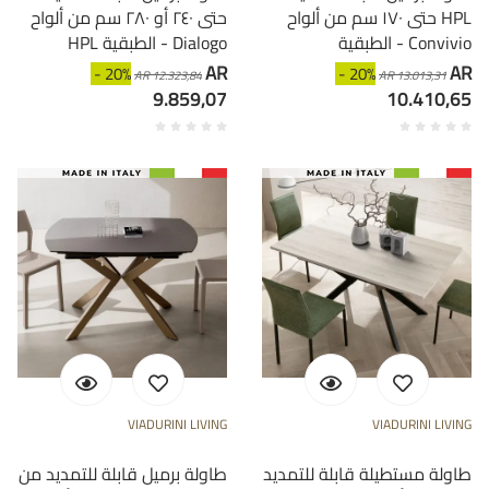
حتى ١٧٠ سم من ألواح HPL
حتى ٢٤٠ أو ٢٨٠ سم من ألواح
الطبقية - Convivio
HPL الطبقية - Dialogo
AR
AR
- 20%
- 20%
AR 12.323,84
AR 13.013,31
9.859,07
10.410,65
VIADURINI LIVING
VIADURINI LIVING
طاولة مستطيلة قابلة للتمديد
طاولة برميل قابلة للتمديد من