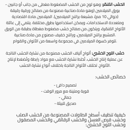
الخشب المُنمّر:
وهو لوح من الخشب المضغوط مغطى من جانب أو جانبين
-
بورق الميلامين (وهو مادة صناعية مصنوعة من صفائح ورقية رقيقة
(حوالي 10 مم)، مشبعة براتنج الميلامين). الميلامين مادة اقتصادية
ومتعددة الاستخدامات، ويمكن استخدامها بطرق مختلفة. ينتمي إلى عائلة
الألواح المُنمّرة، ويتكون من صفائح خشب مضغوط مغطاة بطبقة من الورق
المشبع براتنج الميلامين، وراتنج خفيف مصنوع من مادة صناعية.
تتوفر كسوة الميلامين في مجموعة واسعة من الألوان والقوام.
خشب اللوح الخشبي:
ألواح ألياف الخشب مصنوعة من نشارة الخشب الناتجة
عن عملية إنتاج الخشب. تُخلط نشارة الخشب مع مواد رابطة وتُضغط لإنتاج
الألواح. تختلف الألواح الناتجة باختلاف أنواع نشارة الخشب.
خصائص الخشب:
- تصميم دافئ
- قوية ومتينة مع مرور الوقت
- جمالي
- صديق للبيئة
كيفية تنظيف أسطح الطاولات المصنوعة من الخشب الصلب
وخشب قرص العسل والخشب الرقائقي والخشب المصقول
وخشب اللوح الخشبي: