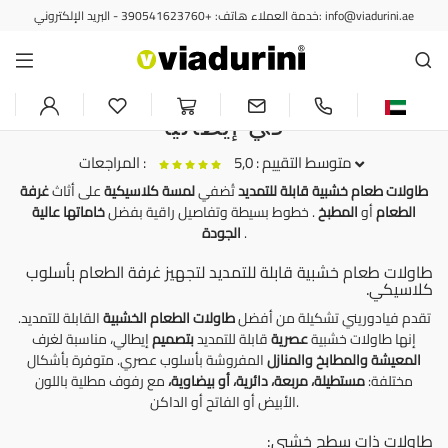
خدمة العملاء هاتف: +390541623760 - البريد الإلكتروني: info@viadurini.ae
طاولات قابلة للتمديد
طاولات طعام خشبية قابلة للتمديد
لتزيين غرفة طعام كلاسيكية - صنع
في إيطاليا
متوسط التقييم : 5,0
المراجعات :
طاولات طعام خشبية قابلة للتمديد
تُضفي
لمسة كلاسيكية
على أثاث
غرفة
الطعام
أو
المطبخ
. خطوط بسيطة وتفاصيل راقية بفضل
خاماتها عالية
،
طاولة حديثة قابلة للتمديد حتى 260/280 سم من الخشب والمعدن من تيرامو
.
الجودة
le produit correspond à mes attentes
طاولات طعام خشبية قابلة للتمديد لتجهيز غرفة الطعام بأسلوب
كلاسيكي.
تقدم فيادوريني تشكيلة من أفضل
طاولات الطعام
الخشبية
القابلة للتمديد.
إنها طاولات خشبية
عصرية
قابلة للتمديد
بتصميم
إيطالي، مناسبة لغرف
المعيشة
والمطابخ والمنازل
المفروشة بأسلوب عصري. متوفرة بأشكال
مختلفة:
مستطيلة، مربعة، دائرية، أو بيضاوية،
مع رفوف مطلية باللون
الأبيض أو الفاتح أو الداكن.
طاولات ذات سطح خشبي: