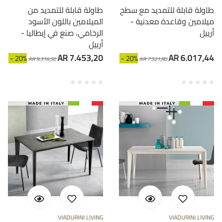
طاولة قابلة للتمديد مع سطح
طاولة قابلة للتمديد من
ميلامين وقاعدة معدنية -
الميلامين باللون الأسود
أرييل
الرخامي، صنع في إيطاليا -
أرييل
AR 7.453,20
AR 6.017,44
- 20%
- 20%
AR 9.316,50
AR 7.521,80
VIADURINI LIVING
VIADURINI LIVING