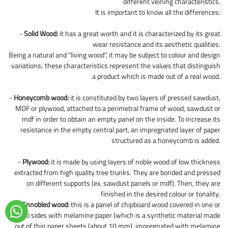
different veining characteristics.
It is important to know all the differences:
-
Solid Wood:
it has a great worth and it is characterized by its great
wear resistance and its aesthetic qualities.
Being a natural and "living wood", it may be subject to colour and design
variations; these characteristics represent the values that distinguish
a product which is made out of a real wood.
-
Honeycomb wood:
it is constituted by two layers of pressed sawdust,
MDF or plywood, attached to a perimetral frame of wood, sawdust or
mdf in order to obtain an empty panel on the inside. To increase its
resistance in the empty central part, an impregnated layer of paper
structured as a honeycomb is added.
-
Plywood:
it is made by using layers of noble wood of low thickness
extracted from high quality tree trunks. They are bonded and pressed
on different supports (ex. sawdust panels or mdf). Then, they are
finished in the desired colour or tonality.
-
Ennobled wood:
this is a panel of chipboard wood covered in one or
two sides with melamine paper (which is a synthetic material made
out of thin paper sheets (about 10 mm), impregnated with melamine