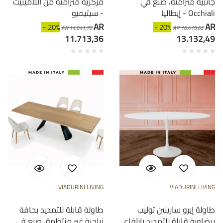
جانبية متزامنة، صنع في
مركزية متزامنة من اللامينيت
إيطاليا - Occhiali
- سيتيميو
AR
AR
- 20%
- 20%
AR 14.641,70
AR 16.415,62
11.713,36
13.132,49
VIADURINI LIVING
VIADURINI LIVING
طاولة إيرو سارينين توليب
طاولة قابلة للتمديد بحافة
بيضاوية قابلة للتمديد بارتفاع
نباحية غير منتظمة، صنع في