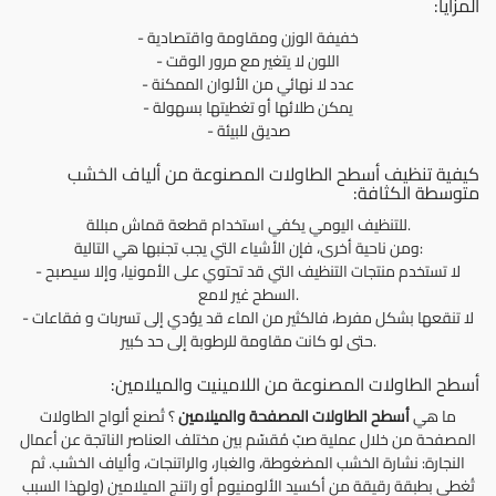
المزايا:
- خفيفة الوزن ومقاومة واقتصادية
- اللون لا يتغير مع مرور الوقت
- عدد لا نهائي من الألوان الممكنة
- يمكن طلائها أو تغطيتها بسهولة
- صديق للبيئة
كيفية تنظيف أسطح الطاولات المصنوعة من ألياف الخشب
متوسطة الكثافة:
للتنظيف اليومي يكفي استخدام قطعة قماش مبللة.
ومن ناحية أخرى، فإن الأشياء التي يجب تجنبها هي التالية:
- لا تستخدم منتجات التنظيف التي قد تحتوي على الأمونيا، وإلا سيصبح
السطح غير لامع.
- لا تنقعها بشكل مفرط، فالكثير من الماء قد يؤدي إلى تسربات و فقاعات
حتى لو كانت مقاومة للرطوبة إلى حد كبير.
أسطح الطاولات المصنوعة من اللامينيت والميلامين:
ما هي
أسطح الطاولات المصفحة والميلامين
؟ تُصنع ألواح الطاولات
المصفحة من خلال عملية صبّ مُقسّم بين مختلف العناصر الناتجة عن أعمال
النجارة: نشارة الخشب المضغوطة، والغبار، والراتنجات، وألياف الخشب. ثم
تُغطى بطبقة رقيقة من أكسيد الألومنيوم أو راتنج الميلامين (ولهذا السبب