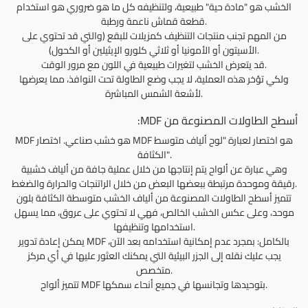
الخشب هو "مادة حية" طبيعية، ولتنظيفه كل ما هو ضروري هو استخدام
قطعة قماش ناعمة ورطبة.
من المهم تجنب منتجات التنظيف كمزيلات للبقع (والتي قد تحتوي على
الأسيتون أو الأمونيا أو ثلاثي كلورو الإيثيلين أو الكحول).
قد يتعرض الخشب لتغيرات طبيعية في اللون مع مرور الوقت.
ولكي تؤخر هذه العملية، لا يجب وضع الطاولة تحت النوافذ، مما يعرضها
لأشعة الشمس المباشرة.
أسطح الطاولات المصنوعة من MDF:
MDF هو خشب صناعي. اختصار MDF هو اختصار لعبارة "لوح ألياف متوسط
الكثافة".
وهي عبارة عن ألواح يتم إنتاجها من خلال عملية جافة من ألياف خشبية
رقيقة وموحدة مرتبطة ببعضها البعض من خلال الراتنجات والحرارة والضغط.
تتميز أسطح الطاولات المصنوعة من ألياف الخشب متوسطة الكثافة بلون
موحد، وعلى عكس الخشب الخالص، فهي لا تحتوي على عروق، مما يسهل
استخدامها وتنظيفها.
يمكن إعادة تدوير MDF بالكامل: بمجرد عدم إمكانية استخدامه بعد الآن،
يجب عليك نقله إلى الجزر البيئية التي يمكنك العثور عليها في أي مركز
متخصص.
تتميز ألواح MDF بتوحيدها وتجانسها في جميع أنحاء سمكها.