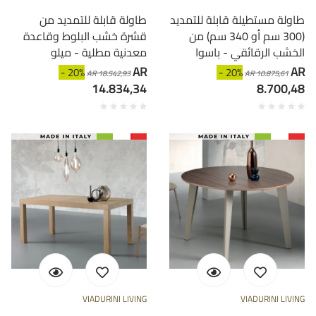
طاولة مستطيلة قابلة للتمديد
طاولة قابلة للتمديد من
(300 سم أو 340 سم) من
قشرة خشب البلوط وقاعدة
الخشب الرقائقي - باسوا
معدنية مطلية - ميلو
AR
AR
- 20%
- 20%
AR 18.542,93
AR 10.875,61
14.834,34
8.700,48
VIADURINI LIVING
VIADURINI LIVING