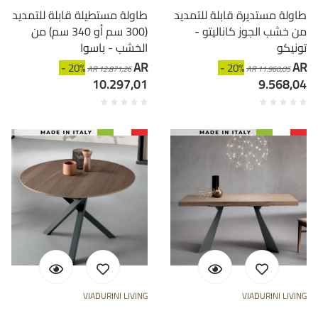
طاولة مستديرة قابلة للتمديد
طاولة مستطيلة قابلة للتمديد
من خشب الجوز كاناليتو -
(300 سم أو 340 سم) من
تونيكو
الخشب - باسوا
AR
AR
- 20%
- 20%
AR 12.871,26
AR 11.960,05
10.297,01
9.568,04
VIADURINI LIVING
VIADURINI LIVING