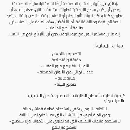
يُطلق على ألواح الخشب المصفحة أيضًا اسم "البلاستيك المصفح").
يمكن أن يكون سطح اللوحة بتشطيبات مختلفة: ساتان، معتم، لامع، أو
مطبوع؛ كما يمكن تزيينه بتأثير الرخام أو الخشب. بفضل الصب بالقالب، يتميز
الصفائح بقوة ومتانة فائقة. أحيانًا تُفضل هذه المادة على الخشب في
صناعة أسطح الطاولات.
إنه متين ويستمر اللون مع مرور الوقت دون أن يتأثر بأي نوع من التغيير.
الجوانب الإيجابية:
- التصميم واللمعان
- خفيفة واقتصادية
- اللون لا يتغير مع مرور الوقت
- عدد لا نهائي من الألوان الممكنة
- متانة عالية
- صديق للبيئة
كيفية تنظيف أسطح الطاولات المصنوعة من اللامينيت
والميلامين:
للتنظيف اليومي يكفي استخدام قطعة قماش مبللة.
ومن ناحية أخرى، فإن الأشياء التي يجب تجنبها هي التالية:
- لا تستخدم منتجات التنظيف التي قد تحتوي على الأمونيا، وإلا سيصبح
السطح غير لامع.