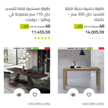
طاولة خشبية حديثة قابلة
طاولة مستديرة قابلة للتمديد
للتمديد حتى 300 سم –
حتى 170 سم مصنوعة في
دالماتا
إيطاليا - دولارات
AR
AR
- 20%
- 20%
AR 14.319,49
AR 17.506,99
11.455,59
14.005,59
VIADURINI LIVING
VIADURINI LIVING