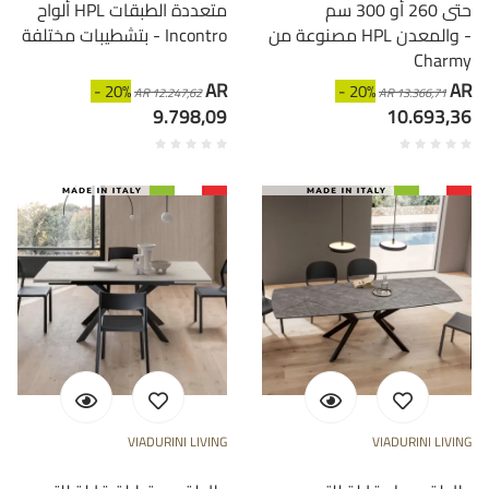
حتى 260 أو 300 سم
ألواح HPL متعددة الطبقات
مصنوعة من HPL والمعدن -
بتشطيبات مختلفة - Incontro
Charmy
AR
AR
- 20%
- 20%
AR 12.247,62
AR 13.366,71
9.798,09
10.693,36
VIADURINI LIVING
VIADURINI LIVING