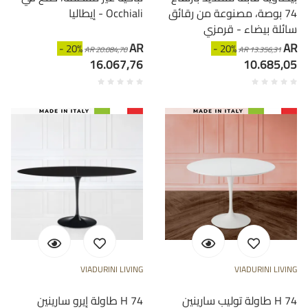
74 بوصة، مصنوعة من رقائق
إيطاليا - Occhiali
سائلة بيضاء - قرمزي
AR
AR
- 20%
- 20%
AR 20.084,70
AR 13.356,31
16.067,76
10.685,05
VIADURINI LIVING
VIADURINI LIVING
طاولة توليب سارينين H 74
طاولة إيرو سارينين H 74