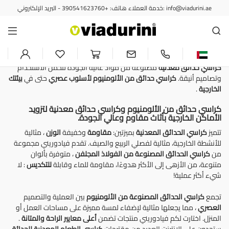
خدمة العملاء هاتف: +390541623760 - البريد الإلكتروني: info@viadurini.ae
كراسي الحديقة
كراسي حدائق معدنية وألمنيوم -
تصميم خارجي عصري
كراسي حدائق معدنية
مصنوعة من مواد عالية الجودة لتحمل الاستخدام
وتصاميم أنيقة.
كراسي حدائق من الألومنيوم
لأسلوب عصري
حتى في
بيئتك
الخارجية
.
كراسي حدائق من الألومنيوم وكراسي حدائق معدنية لتزويد
الأماكن الخارجية بأثاث مقاوم وعالي الجودة.
تتميز
كراسي الحدائق المعدنية
بميزتين:
مقاومة
وخفيفة
الوزن
، مثالية
للأنشطة الخارجية، مثالية لفصلي الربيع والصيف. تقدم فيادوريني مجموعة
من
كراسي الحدائق المصنوعة من
الفولاذ
المجلفن
، متوفرة بألوان
متنوعة، من الأزهى إلى الأكثر هدوءًا، مقاومة للماء وقابلة
للتكديس
: لا
شيء أكثر عملية!
تجمع
كراسي الحدائق المصنوعة من الألومنيوم
بين العملية والتصميم
العصري
، مما يجعلها مثالية لإضفاء لمسة مميزة على مساحات العمل أو
المنزل. اختارت لكم فيادوريني منتجات تضمن
أعلى معايير
الراحة والمتانة
.