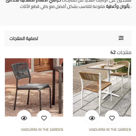
ستجدون على الإنترنت العديد من مقترحات
كراسي الطعام المعدنية للحدائق
،
بألوان وأغطية
متنوعة لتتناسب بشكل أفضل مع باقي قطع الأثاث.
Toggle
تصفية المنتجات
navigati
منتجات
42
VIADURINI IN THE GARDEN
VIADURINI IN THE GARDEN