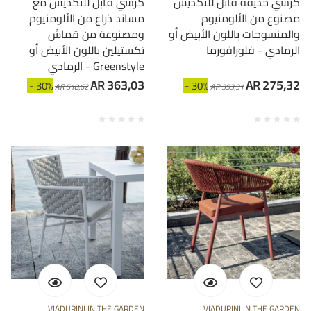
كرسي حديقة قابل للتكديس
كرسي قابل للتكديس مع
مصنوع من الألومنيوم
مساند ذراع من الألومنيوم
والمنسوجات باللون الأبيض أو
ومصنوعة من قماش
الرمادي - فلورافورما
تكستيلين باللون الأبيض أو
الرمادي - Greenstyle
AR 363,03
AR 275,32
- 30%
- 30%
AR 518,62
AR 393,31
VIADURINI IN THE GARDEN
VIADURINI IN THE GARDEN