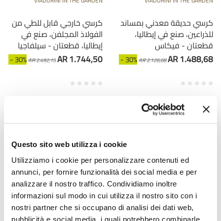
VIADURINI IN THE GARDEN
VIADURINI IN THE GARDEN
كرسي حديقة معدني بمساند
كرسي خارجي قابل للطي من
للذراعين، صنع في إيطاليا،
الفولاذ المجلفن، صنع في
قطعتان - فيكاس
إيطاليا، قطعتان - سيلفاجيا
AR 1.744,50
AR 1.488,68
- 30%
- 30%
AR 2.492,15
AR 2.126,68
Questo sito web utilizza i cookie
Utilizziamo i cookie per personalizzare contenuti ed
annunci, per fornire funzionalità dei social media e per
analizzare il nostro traffico. Condividiamo inoltre
informazioni sul modo in cui utilizza il nostro sito con i
nostri partner che si occupano di analisi dei dati web,
VIADURINI IN THE GARDEN
VIADURINI IN THE GARDEN
pubblicità e social media, i quali potrebbero combinarle