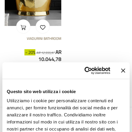
VIADURINI BATHROOM
AR
- 20%
AR 12.555,97
10.044,78
Questo sito web utilizza i cookie
Utilizziamo i cookie per personalizzare contenuti ed
annunci, per fornire funzionalità dei social media e per
analizzare il nostro traffico. Condividiamo inoltre
النشرة الإخبارية عبر البريد الإلكتروني
informazioni sul modo in cui utilizza il nostro sito con i
nostri partner che si occupano di analisi dei dati web,