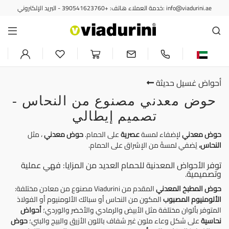
خدمة العملاء هاتف: +390541623760 - البريد الإلكتروني: info@viadurini.ae
أحواض غسيل حديثة
حوض معدني مصنوع من النحاس -
تصميم إيطالي
حوض معدني
لإضفاء لمسة
عصرية
على الحمام.
حوض معدني
، مثل
النحاس،
يُضفي لمسةً من الإشراق على الحمام.
توفر الأحواض المعدنية للحمام العديد من المزايا: فهي عملية
وتصميمية.
حوض المطبخ المعدني
المقدم من Viadurini مصنوع من معادن مختلفة:
الألومنيوم المصبوب
المكون من النحاس أو سبائك الألومنيوم أو الفولاذ
المتوفر بألوان مختلفة مثل الأبيض والرمادي والأخضر والوردي؛
أحواض
نحاسية
على شكل وعاء ملون غير شفاف باللون الأزرق والبيج والبني؛
حوض