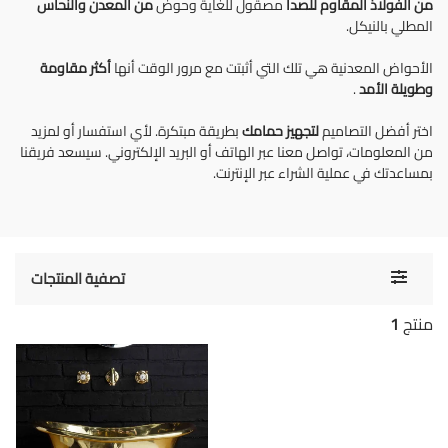
من الفولاذ المقاوم للصدأ
مصقول للغاية وحوض
من المعدن
والنحاس
المطلي بالنيكل.
الأحواض المعدنية هي تلك التي أثبتت مع مرور الوقت أنها
أكثر مقاومة
وطويلة الأمد
.
اختر أفضل التصاميم
لتجهيز
حمامك
بطريقة مبتكرة. لأي استفسار أو لمزيد
من المعلومات، تواصل معنا عبر الهاتف أو البريد الإلكتروني. سيسعد فريقنا
بمساعدتك في عملية الشراء عبر الإنترنت.
Toggle
تصفية المنتجات
navigati
منتج
1