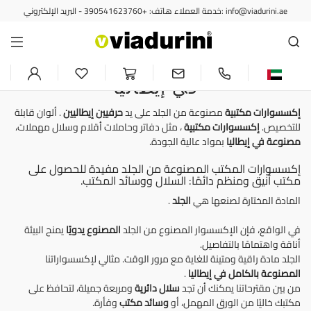
خدمة العملاء هاتف: +390541623760 - البريد الإلكتروني: info@viadurini.ae
مكتب
إكسسوارات مكتبية مصنوعة من
الجلد يدويًا بتصميم عصري - صنع
في إيطاليا
إكسسوارات مكتبية
مصنوعة من الجلد على يد
حرفيين إيطاليين
. ألوان قابلة
للتخصيص.
إكسسوارات مكتبية
، مثل دفاتر وحاملات أقلام وسلال مهملات،
مصنوعة في إيطاليا
بمواد عالية الجودة.
إكسسوارات المكتب المصنوعة من الجلد مفيدة للحصول على
مكتب أنيق ومنظم دائمًا: السلال ووسائد المكتب.
المادة المختارة لصنعها هي
الجلد
.
في الواقع، فإن الإكسسوار المصنوع من الجلد
المصنوع يدويًا
يمنح البيئة
أناقة واهتمامًا بالتفاصيل.
الجلد مادة راقية ومتينة للغاية مع مرور الوقت. مثالي لإكسسواراتنا
المصنوعة بالكامل في إيطاليا
.
من بين مقترحاتنا يمكنك أن تجد
سلال
دائرية
ومربعة جميلة، لتحافظ على
مكتبك خاليًا من الورق المهمل، أو
وسائد
مكتب
وفأرة.