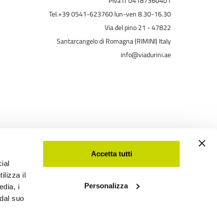
Piva IT 04187360401
Tel.+39 0541-623760 lun-ven 8.30-16.30
Via del pino 21 - 47822
Santarcangelo di Romagna (RIMINI) Italy
info@viadurini.ae
Accetta tutti
ial
ilizza il
Personalizza
Viadurini
edia, i
 dal suo
Software Ecommerce
by Daisuke®