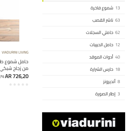
13
شموع فاخرة
63
ناشر القصب
62
حاملي السجلات
12
حامل الحبيبات
VIADURINI LIVING
40
أدوات الموقد
من زجاج شبكي، 
18
حارس الشرارة
AR 726,20
74
8
أنديرونز
3
إطار الصورة