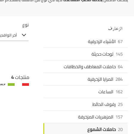
نوع
الزخارف
آخر الوافدي
67
الأشياء الزخرفية
145
لوحات حديثة
64
حاملات المعاطف والخطافات
منتجات
4
284
المرايا الزخرفية
162
الساعات
25
رفوف الحائط
157
المزهريات المزخرفة
20
حاملات الشموع