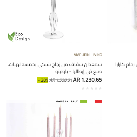
VIADURINI LIVING
من رخام كارارا
شمعدان شفاف من زجاج شبكي بخمسة لهبات،
صنع في إيطاليا - باولينو
AR 1.230,65
- 20%
AR 1.538,31