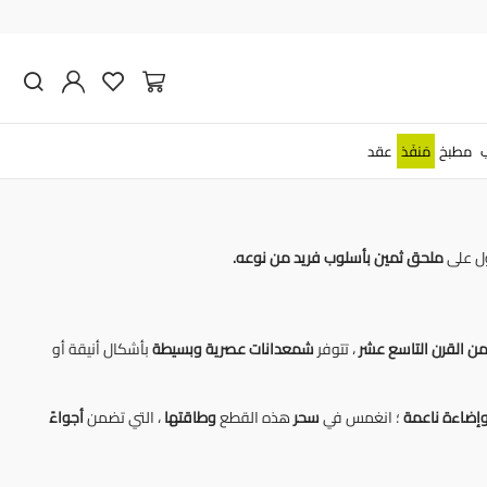
شب والحديد - صنع في إيطاليا
لماضي.
مطبخ
مَنفَذ
عقد
ل على
ملحق ثمين
بأسلوب فريد من نوعه.
 القرن التاسع عشر
، تتوفر
شمعدانات عصرية وبسيطة
بأشكال أنيقة أو
إضاءة ناعمة
؛ انغمس في
سحر
هذه القطع
وطاقتها
، التي تضمن
أجواءً