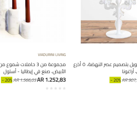
VIADURINI LIVING
حامل شموع طويل بتصميم عصر النهضة، ٥ أذرع
مجموعة من 3 حاملات شموع 
أراغونا
الأبيض، صنع في إيطاليا - أستول
AR 1.252,83
- 20%
AR 1.566,03
- 20%
AR 907,