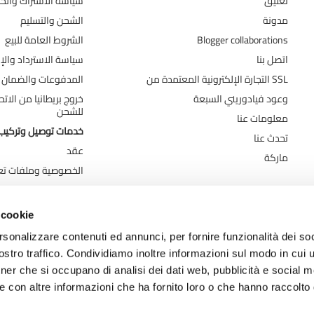
تعليق
سياسة الاشتراك وال
مدونة
الشحن والتسليم
Blogger collaborations
الشروط العامة للبيع
اتصل بنا
سياسة الاسترداد والإر
التجارة الإلكترونية المعتمدة من SSL
المدفوعات والضمان
وعود فيادوريني السبعة
خروج بريطانيا من الات
للشحن
معلومات عنا
خدمات توصيل وتركيب 
تحدث عنا
عقد
ماركة
الخصوصية وملفات تعر
 cookie
rsonalizzare contenuti ed annunci, per fornire funzionalità dei soc
stro traffico. Condividiamo inoltre informazioni sul modo in cui ut
tner che si occupano di analisi dei dati web, pubblicità e social m
e con altre informazioni che ha fornito loro o che hanno raccolto