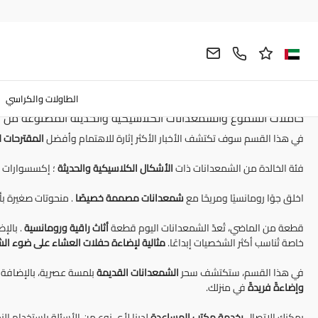
حاملات الشموع
الزخارف
بيت
حاملات الشموع والشمعدانات ال
شمعدانات
مصنوعة من الرخام والكريستال بأيدي حرفيين
إيطاليين مهرة
. أناقة
الطاولات والكراسي
حاملات الشموع والشمعدانات الكلاسيكية والحديثة المصنوعة من ال
في هذا القسم سوف تكتشف الأخبار الأكثر إثارة للاهتمام وأفضل
المقترحات 
فئة الخالدة من الشمعدانات ذات
الأشكال الكلاسيكية والحديثة
؛ إكسسوارات 
اخلق جوًا رومانسيًا ومريحًا مع
شمعدانات مصممة خصيصًا
. منحوتات صغيرة ب
قطعة من الماضي، تُعدّ الشمعدانات اليوم قطعة
أثاث راقية
ورومانسية
. بالإ
خاصة تُناسب أكثر الشخصيات إبداعًا.
مثالية لإضاءة حفلات العشاء على ضوء ال
في هذا القسم، ستكتشف سحر
الشمعدانات القديمة
بلمسة عصرية، بالإضافة 
وإضاءةً فريدةً
في منزلك.
يمكنك الاتصال
بخدمة مكتب المساعدة
لدينا لأي نوع من الأسئلة باستخدام ال