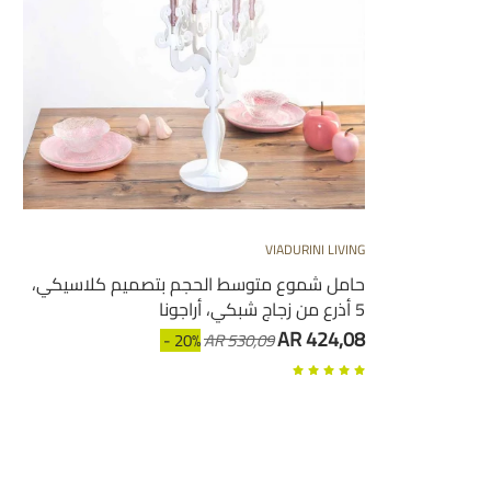
VIADURINI LIVING
حامل شموع متوسط الحجم بتصميم كلاسيكي،
5 أذرع من زجاج شبكي، أراجونا
AR 424,08
- 20%
AR 530,09