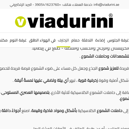
خدمة العملاء هاتف: +390541623760 - البريد الإلكتروني: info@viadurini.ae
مصنوعة من الكريستال والزجاج والخ
 ورقي خالدان.
شمعدانات
بأشكال أصلية،
بتصميم عصري وكلاسيكي،
بلمسات من ا
غرفة الجلوس
إضاءة
التدفئة
حمام
الزخارف
في الهواء الطلق
غرفة النوم
مكتب
كريستال والزجاج والخشب والفضة - صنع في إيطاليا.
للشمعدانات وحاملات الشموع
.
فريدة
لتعزيز
شموع
الجذع وجعل كل مساء على ضوء الشموع فرصة فريدة للحصو
أشكال أصلية وقوة
زخرفية قوية
، تبهر
أي بيئة وتضفي عليها لمسةً أنيقة
.
ضافة إلى حاملات الشموع الكلاسيكية ثلاثية الأذرع،
بتصميمها العصري المستوحى من
شموع.
إلى
حاملات الشموع
الكلاسيكية
بأشكال ومواد فاخرة وقيمة.
اصنع
أجواءً دافئة
و
نموذج المناسب أو عن طريق الهاتف في الأوقات المشار إليها.