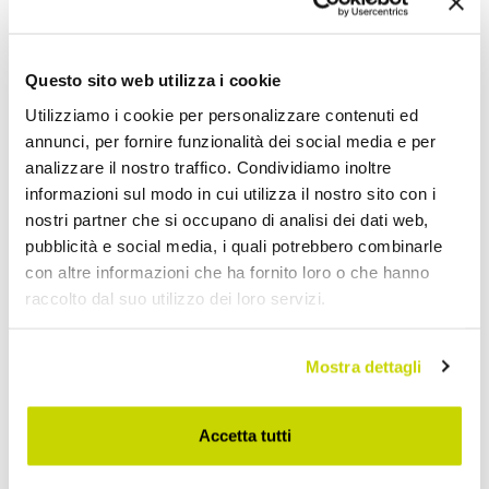
المطاوع جرانيتو
المطاوع جيا
AR 2.570,12
AR 5.535,64
- 20%
- 20%
AR 3.212,65
AR 6.919,54
Questo sito web utilizza i cookie
Utilizziamo i cookie per personalizzare contenuti ed
annunci, per fornire funzionalità dei social media e per
analizzare il nostro traffico. Condividiamo inoltre
informazioni sul modo in cui utilizza il nostro sito con i
nostri partner che si occupano di analisi dei dati web,
pubblicità e social media, i quali potrebbero combinarle
con altre informazioni che ha fornito loro o che hanno
raccolto dal suo utilizzo dei loro servizi.
Mostra dettagli
VIADURINI NIGHT DESIGN
VIADURINI NIGHT DESIGN
سرير مزدوج من الحديد
سرير مزدوج من الحديد
Accetta tutti
المطاوع ديونيسو
المطاوع بيرسيفوني