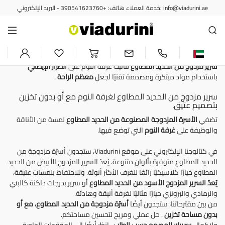
خدمة العملاء هاتف: +390541623760 - البريد الإلكتروني: info@viadurini.ae
أسرة مزدوجة
سرير مزدوج من الحديد المطاوع،
مصنوع يدويًا في إيطاليا
سرير مزدوج من الحديد المطاوع
لتأثيث غرفة النوم على
الطراز الإيطالي
باستخدام مواد مبتكرة ومصممة تقنيًا لجعل
معظم الراحة
.
سرير مزدوج من الحديد المطاوع لغرفة النوم مع أو بدون تخزين
بتصميم عتيق.
تضفي
الأسرة المزدوجة المصنوعة من الحديد المطاوع
لمسة من الأناقة
والوظيفة على
غرفة النوم
التي توضع فيها.
في كتالوجنا الإلكتروني على موقع Viadurini، ستجدون أسرّة مزدوجة من
الحديد المطاوع متوفرة بألوان متنوعة. يُعدّ السرير المزدوج الأبيض من الحديد
المطاوع خيارًا كلاسيكيًا رائعًا للغرف الأكثر أنوثة. وللاحتفاظ بلمسات عتيقة،
يُعدّ السرير المزدوج الأسود من الحديد المطاوع
أو سرير بدرجات داكنة كالبني
والرمادي والبرونزي خيارًا مثاليًا لغرفة أنيقة وهادئة.
من بين مقترحاتنا، ستجدون أيضًا
أسرّة مزدوجة من الحديد المطاوع، مع أو
بدون مساحة تخزين
. حل عملي ومريح لتحسين مساحتكم.