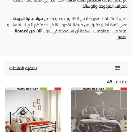
ولإكمال
سريرك المصمم حسب الطلب
، انظر أيضًا إلى المقترحات الخاصة
بالمراتب المزدوجة
والوسائد
.
جميع المنتجات المعروضة في الكتالوج مصنوعة من
مواد عالية الجودة
،
وهي ثمرة اختيار دقيق من فريقنا. تذكروا أننا في خدمتكم لأي استفسار أو
لمزيد من المعلومات. يسعدنا أن نساعدكم في شراء
أثاث من تصميمنا
المميز
.
Toggle
تصفية المنتجات
navigati
منتجات
45