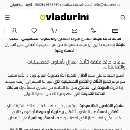
خدمة العملاء هاتف: +390541623760 - البريد الإلكتروني: info@viadurini.ae
ساعات الحائط
ساعة حائط عتيقة - طراز ريترو
للمنزل والمكتب، صنع في إيطاليا
ساعة حائط عتيقة
لمحبي أجواء الماضي
والأسلوب الكلاسيكي
.
ساعة
عتيقة
بتصميم دائري أو مربع، مصنوعة من مواد طبيعية تُضفي على الجدران
.
لمسة ريفية
ساعات حائط عتيقة لتأثيث المنزل بأسلوب الخمسينيات
والثمانينيات.
أصبح الحفاظ على سحر
الطراز القديم
أكثر صعوبةً اليوم، ويزداد الأمر تعقيدًا
مع توفر
قطع الأثاث والقطع التصميمية التي
تُتيح لنا السفر إلى أزمنة بعيدة.
إذا قررتَ
العودة إلى الماضي
بكل ما للكلمة من معنى، فستأسرك
ساعات
التي سنعرضها لك من النظرة الأولى.
الحائط القديمة
عشاق التفاصيل
الكلاسيكية
سيقعون في غرام ساعات الحائط العتيقة التي
تُضفي لمسةً
من الماضي.
أشكال بيضاوية أو مربعة
أو قرص دائري
على المكان.
كلاسيكي: اختر الطراز الذي يُعجبك، وأضف
لمسةً رومانسيةً