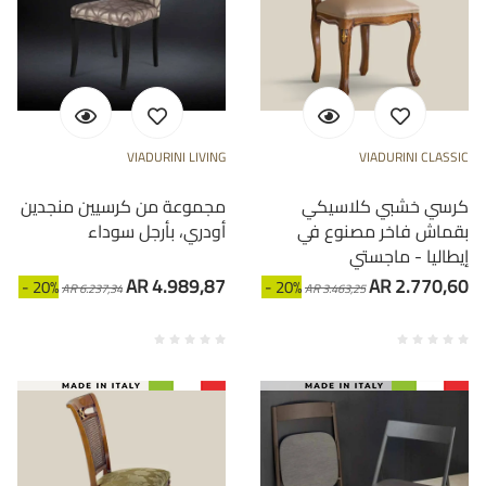
VIADURINI LIVING
VIADURINI CLASSIC
كرسي خشبي كلاسيكي
مجموعة من كرسيين منجدين
بقماش فاخر مصنوع في
أودري، بأرجل سوداء
إيطاليا - ماجستي
AR 4.989,87
AR 2.770,60
- 20%
- 20%
AR 6.237,34
AR 3.463,25