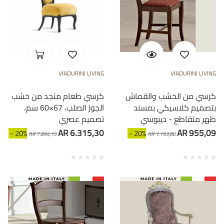
VIADURINI LIVING
VIADURINI LIVING
كرسي من الخشب والقماش
كرسي طعام منجد من خشب
بتصميم كلاسيكي بمسند
الجوز الصلب، 67×60 سم،
ظهر متقاطع - ديبوسي
تصميم عصري
AR 6.315,30
AR 955,09
- 20%
- 20%
AR 7.894,13
AR 1.193,86