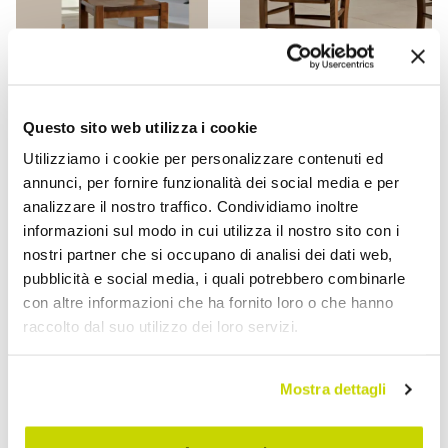
Questo sito web utilizza i cookie
VIADURINI LIVING
VIADURINI LIVING
Utilizziamo i cookie per personalizzare contenuti ed
كرسي مطبخ كلاسيكي من
كرسي مطبخ كلاسيكي من
annunci, per fornire funzionalità dei social media e per
الخشب الصلب بتصميم إيطالي
خشب الزان الصلب، صنع في
analizzare il nostro traffico. Condividiamo inoltre
- مونيكا
إيطاليا - لافينيا
informazioni sul modo in cui utilizza il nostro sito con i
AR 988,51
AR 857,63
- 20%
- 20%
AR 1.235,63
AR 1.072,04
nostri partner che si occupano di analisi dei dati web,
pubblicità e social media, i quali potrebbero combinarle
con altre informazioni che ha fornito loro o che hanno
raccolto dal suo utilizzo dei loro servizi.
Mostra dettagli