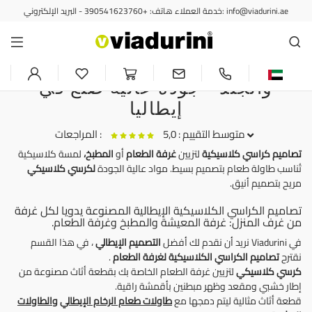
خدمة العملاء هاتف: +390541623760 - البريد الإلكتروني: info@viadurini.ae
الكراسي
تصاميم كراسي كلاسيكية مصنوعة
من الخشب والمعادن والبلاستيك
والجلد - جودة عالية صنع في
إيطاليا
متوسط التقييم : 5,0
المراجعات :
تصاميم كراسي كلاسيكية
لتزيين
غرفة الطعام
أو
المطبخ،
لمسة كلاسيكية
تُناسب طاولة طعام بتصميم بسيط. مواد عالية الجودة
لكرسي كلاسيكي
مريح بتصميم أنيق.
Ich liebe diese klassischen Polsterstühle. Ich habe sie für mein
Esszimmer gekauft und sie sind nicht nur bequem, sondern auch
تصاميم الكراسي الكلاسيكية الإيطالية المصنوعة يدويا لكل غرفة
من غرف المنزل: غرفة المعيشة والمطبخ وغرفة الطعام.
wunderschön.
Zufrieden mit dem Produkt und dem Kundenservice.
في Viadurini نريد أن نقدم لك أفضل
التصميم الإيطالي
، في هذا القسم
نقترح
تصاميم الكراسي الكلاسيكية
لغرفة الطعام
.
كرسي كلاسيكي
لتزيين غرفة الطعام الخاصة بك بقطعة أثاث مصنوعة من
إطار خشبي ومقعد وظهر مبطنين بأقمشة راقية.
قطعة أثاث مثالية ليتم دمجها مع
طاولات طعام الرخام الإيطالي
والطاولات