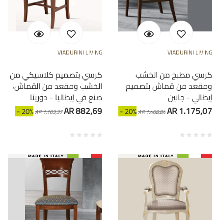
VIADURINI LIVING
VIADURINI LIVING
كرسي مطبخ من الخشب
كرسي بتصميم كلاسيكي من
ومقعد من قماش بتصميم
الخشب ومقعد من القماش،
إيطالي - جانين
صنع في إيطاليا - دورينا
AR 882,69
AR 1.175,07
- 20%
- 20%
AR 1.103,37
AR 1.468,84