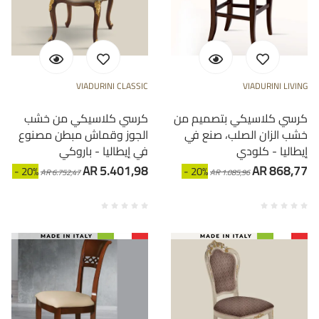
VIADURINI CLASSIC
VIADURINI LIVING
كرسي كلاسيكي بتصميم من
كرسي كلاسيكي من خشب
خشب الزان الصلب، صنع في
الجوز وقماش مبطن مصنوع
إيطاليا - كلودي
في إيطاليا - باروكي
AR 5.401,98
AR 868,77
- 20%
- 20%
AR 6.752,47
AR 1.085,96