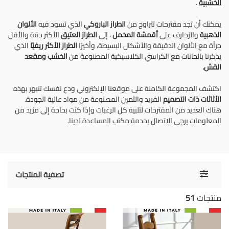
الخشبية
.
يمكنك أن تجد مقترحات تتراوح من
الطراز الباروكي
الذي تسود فيه
الألوان
الذهبية
والزخارف على
أقمشة المخمل
، إلى
الطراز العتيق
الأكثر دقة والأقل
جرأة مع الألوان الدقيقة والأشكال البسيطة، وأخيرًا
الطراز الأكثر ريفيًا
الذي
يذكرنا بالحانات مع الكراسي الكلاسيكية المصنوعة من
الخشب
ومقعد
القش.
اكتشف المجموعة الكاملة على موقعنا الإلكتروني ودع نفسك تنبهر بهذه
الأثاثات ذات التصميم
الفريد والثمين المصنوعة من مواد عالية الجودة.
هناك العديد من المقترحات لتلبية كل الرغبات وإذا كنت بحاجة إلى مزيد من
المعلومات يرجى الاتصال بخدمة مكتب المساعدة لدينا.
Toggle
تصفية المنتجات
navigati
منتجات
51