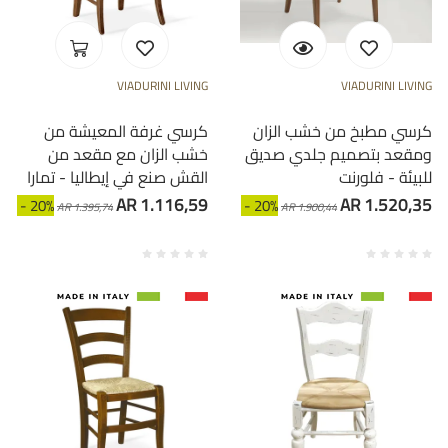
VIADURINI LIVING
VIADURINI LIVING
كرسي مطبخ من خشب الزان
كرسي غرفة المعيشة من
ومقعد بتصميم جلدي صديق
خشب الزان مع مقعد من
للبيئة - فلورنت
القش صنع في إيطاليا - تمارا
AR 1.116,59
AR 1.520,35
- 20%
- 20%
AR 1.395,74
AR 1.900,44