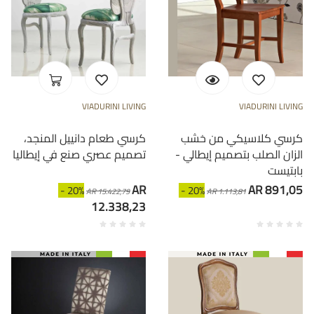
VIADURINI LIVING
VIADURINI LIVING
كرسي كلاسيكي من خشب
كرسي طعام دانييل المنجد،
الزان الصلب بتصميم إيطالي -
تصميم عصري صنع في إيطاليا
بابتيست
AR
AR 891,05
- 20%
- 20%
AR 15.422,79
AR 1.113,81
12.338,23