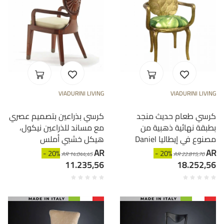
VIADURINI LIVING
VIADURINI LIVING
كرسي طعام حديث منجد
كرسي بذراعين بتصميم عصري
بطبقة نهائية ذهبية من
مع مساند للذراعين نيكول،
Daniel مصنوع في إيطاليا
هيكل خشبي أملس
AR
AR
- 20%
- 20%
AR 14.044,45
AR 22.815,70
11.235,56
18.252,56