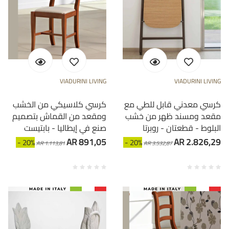
VIADURINI LIVING
VIADURINI LIVING
كرسي معدني قابل للطي مع
كرسي كلاسيكي من الخشب
مقعد ومسند ظهر من خشب
ومقعد من القماش بتصميم
البلوط - قطعتان - روبرتا
صنع في إيطاليا - بابتيست
AR 891,05
AR 2.826,29
- 20%
- 20%
AR 1.113,81
AR 3.532,87