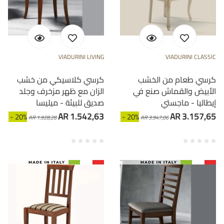
VIADURINI LIVING
VIADURINI CLASSIC
كرسي طعام من الخشب
كرسي كلاسيكي من خشب
الأبيض والقماش صنع في
الزان مع ظهر مزخرف وجلد
إيطاليا - ماجستي
صديق للبيئة - ميليسا
AR 1.542,63
AR 3.157,65
- 20%
- 20%
AR 1.928,28
AR 3.947,06