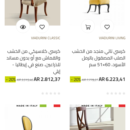
VIADURINI CLASSIC
VIADURINI LIVING
كرسي تاتي منجد من الخشب
كرسي كلاسيكي من الخشب
الصلب المصقول بالرمل
والقماش مع أو بدون مساند
الأسود، 60×51 سم
للذراعين، صنع في إيطاليا -
إيلي
AR 2.812,37
AR 6.223,41
- 20%
- 20%
AR 3.515,46
AR 7.779,27