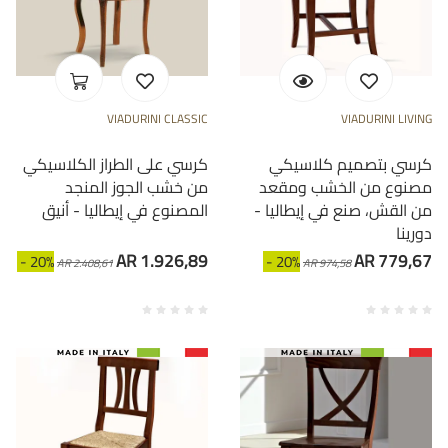
VIADURINI CLASSIC
VIADURINI LIVING
كرسي بتصميم كلاسيكي
كرسي على الطراز الكلاسيكي
مصنوع من الخشب ومقعد
من خشب الجوز المنجد
من القش، صنع في إيطاليا -
المصنوع في إيطاليا - أنيق
دورينا
AR 1.926,89
AR 779,67
- 20%
- 20%
AR 2.408,61
AR 974,58