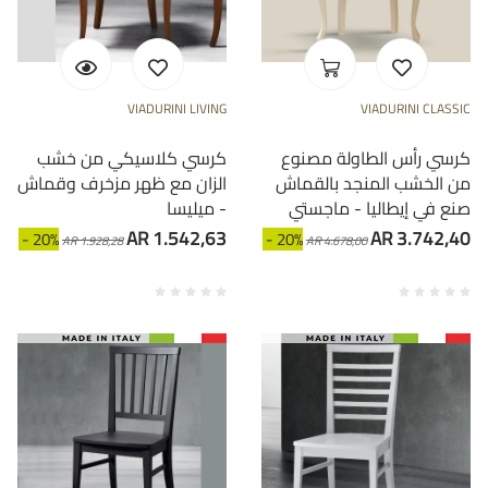
VIADURINI LIVING
VIADURINI CLASSIC
كرسي رأس الطاولة مصنوع
كرسي كلاسيكي من خشب
من الخشب المنجد بالقماش
الزان مع ظهر مزخرف وقماش
صنع في إيطاليا - ماجستي
- ميليسا
AR 1.542,63
AR 3.742,40
- 20%
- 20%
AR 1.928,28
AR 4.678,00