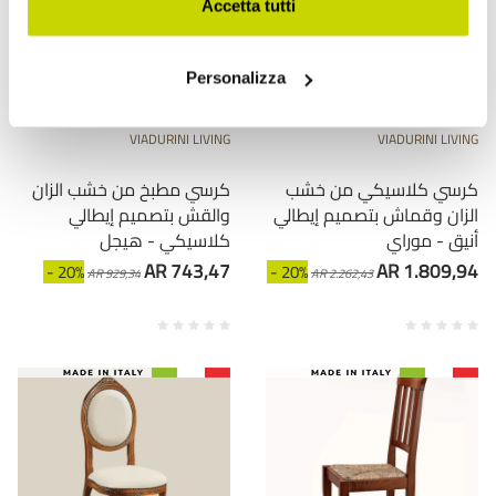
Accetta tutti
Personalizza
VIADURINI LIVING
VIADURINI LIVING
كرسي كلاسيكي من خشب
كرسي مطبخ من خشب الزان
الزان وقماش بتصميم إيطالي
والقش بتصميم إيطالي
أنيق - موراي
كلاسيكي - هيجل
AR 743,47
AR 1.809,94
- 20%
- 20%
AR 929,34
AR 2.262,43