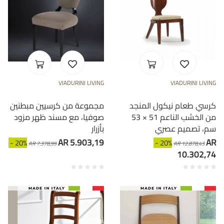
VIADURINI LIVING
VIADURINI LIVING
كرسي طعام نيكول المنجد
مجموعة من كرسيين مبطنين
من الخشب الناعم 51 × 53
صوفيا، مع مسند ظهر مزود
سم، تصميم عصري
بأزرار
AR 5.903,19
AR
- 20%
- 20%
AR 7.378,99
AR 12.878,43
10.302,74