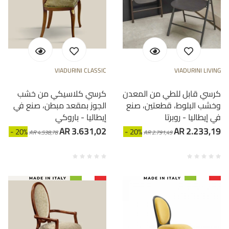
VIADURINI CLASSIC
VIADURINI LIVING
كرسي قابل للطي من المعدن
كرسي كلاسيكي من خشب
وخشب البلوط، قطعتين، صنع
الجوز بمقعد مبطن، صنع في
في إيطاليا - روبرتا
إيطاليا - باروكي
AR 3.631,02
AR 2.233,19
- 20%
- 20%
AR 4.538,78
AR 2.791,49