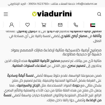
خدمة العملاء هاتف: +390541623760 - البريد الإلكتروني: info@viadurini.ae
مصابيح الأرضية
مصباح أرضي كلاسيكي ومصباح
أرضي آرت ديكو للأناقة الخالدة
مصابيح أرضية كلاسيكية
بتصميم
آرت ديكو
على يد
حرفيين إيطاليين
. بساطة
وأناقة
في
مصباح أرضي تقليدي
يُضفي لمسة راقية على أي مساحة في
المنزل.
مصابيح أرضية كلاسيكية مثالية لإضاءة منزلك المصمم بمواد
خشبية أو حديدية مطاوعة.
مثالية لأي من بيئاتك، تم تصميم
مصابيح الأرضية التقليدية
هذه لأولئك الذين
يحتاجون إلى
تصميم عصري
دون التخلي عن
استدعاء السنوات الماضية
.
ضمن مجموعتنا الواسعة، نقدم حلولاً بسيطة تُضفي
لمسةً أنيقةً وساحرةً
على الغرفة بفضل أشكالها المنحنية والجميلة. يتناغم تصميم كل منتج
بشكلٍ مثالي مع
جودة
المواد المستخدمة، مثل
الزجاج
والسيراميك
، مما
يجعل كل منتج من هذه الفئة مثاليًا من حيث الأداء والعملية والتأثير البصري
الرائع. تتيح الأشكال المتنوعة والألوان المقترحة خياراتٍ واسعةً تُضفي
لمسةً
من الإضاءة
وتُضفي جوًا رائعًا داخل منزلك.