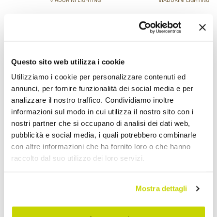
مصباح أرضي مصنوع يدويًا من
مصباح أرضي بتصميم
الخشب، تم إنتاجه بالكامل في
كلاسيكي من الكروم
إيطاليا، روكو
والكريستال والمعادن اللامعة
- Similo
Questo sito web utilizza i cookie
AR 3.385,98
AR
- 20%
- 20%
AR 4.232,48
AR 18.785,10
Utilizziamo i cookie per personalizzare contenuti ed
15.028,08
annunci, per fornire funzionalità dei social media e per
analizzare il nostro traffico. Condividiamo inoltre
informazioni sul modo in cui utilizza il nostro sito con i
nostri partner che si occupano di analisi dei dati web,
pubblicità e social media, i quali potrebbero combinarle
con altre informazioni che ha fornito loro o che hanno
raccolto dal suo utilizzo dei loro servizi.
Mostra dettagli