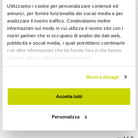
Utilizziamo i cookie per personalizzare contenuti ed
annunci, per fornire funzionalità dei social media e per
analizzare il nostro traffico. Condividiamo inoltre
اكتشف منتجاتنا
informazioni sul modo in cui utilizza il nostro sito con i
nostri partner che si occupano di analisi dei dati web,
pubblicità e social media, i quali potrebbero combinarle
con altre informazioni che ha fornito loro o che hanno
طاولات قابلة للتمديد
raccolto dal suo utilizzo dei loro servizi.
طاولات قابلة للتمديد مع أسطح سيراميك
طاولات طعام خشبية قابلة للتمديد
Mostra dettagli
طاولات طعام زجاجية قابلة للتمديد
طاولات وحدة التحكم القابلة للتمديد
Accetta tutti
طاولات حديثة
موائد مستديرة
Personalizza
طاولات القهوة
طاولات حديقة خارجية
طاولات توليب
تحويل الجداول