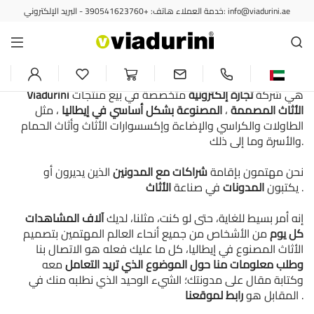
خدمة العملاء هاتف: +390541623760 - البريد الإلكتروني: info@viadurini.ae
التعاون مع المدون ومدونة قطاع
المفروشات
هي شركة
تجارة إلكترونية
متخصصة في بيع منتجات
Viadurini
الأثاث المصممة
،
المصنوعة بشكل أساسي في إيطاليا
، مثل
الطاولات والكراسي والإضاءة وإكسسوارات الأثاث وأثاث الحمام
والأسرة وما إلى ذلك.
نحن مهتمون بإقامة
شراكات مع المدونين
الذين يديرون أو
.
يكتبون
المدونات
في صناعة
الأثاث
إنه أمر بسيط للغاية، حتى لو كنت، مثلنا، لديك
آلاف المشاهدات
كل يوم
من الأشخاص من جميع أنحاء العالم المهتمين بتصميم
الأثاث المصنوع في إيطاليا، كل ما عليك فعله هو الاتصال بنا
وطلب معلومات منا حول الموضوع الذي تريد التعامل
معه
وكتابة مقال على مدونتك؛ الشيء الوحيد الذي نطلبه منك في
.
المقابل هو
رابط لموقعنا