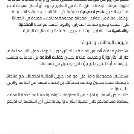
تطورت مواقد الإطفاء، التي كانت في السابق جذوعًا أو أحجارًا بسيطة لدعم
الخشب، لتصبح
عناصر تصميمية
حقيقية. في التقاليد الإيطالية، كانت مواقد
الإطفاء عبارة عن عوارض معدنية مدعومة بدعامات، مفيدة في الحفاظ
على الخشب وتعزيز كفاءة الاحتراق. واليوم، تُجسد مواقدنا
المعدنية
هذا التطور، حيث تجمع بين الكفاءة والجماليات الراقية.
والنحاسية
أنديرونز: الوظائف والفوائد
استخدام مدفأة أنديرون الخاصة بنا يُحسّن دوران الهواء حول النار، مما يضمن
احتراقًا
أكثر توازنًا
وكفاءة. هذا لا يُحسّن
كفاءة الطاقة
في مدفأتك فحسب،
بل يُساعد أيضًا على خلق جوٍّ دافئٍ وجميلٍ في مساحتك.
استكشف مجموعتنا واعثر على مواقد الطهي المثالية لمدفأتك. مع منتجاتنا،
لا يمكنك فقط تحسين وظائف مدفأتك، بل إضفاء لمسة من الأناقة والرقي
على منزلك.
لطلب عرض أسعار أو لمزيد من المعلومات، تواصلوا معنا عبر خدمة العملاء.
يسعدنا مساعدتكم خلال عملية الشراء والإجابة على أي استفسارات لديكم.