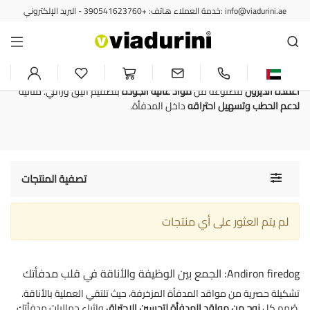
خدمة العملاء هاتف: +390541623760 - البريد الإلكتروني: info@viadurini.ae
الزخارف
مكواة مصممة لتسهيل الاحتراق في
الموقد
أعمدة أنديرون
مصنوعة من
مواد عالية الجودة
بتصميم أنيق وراقي. مثالية
لدعم الحطب
وتسهيل احتراقه
داخل المدفأة.
Toggle
تصفية المنتجات
navigati
لم يتم العثور على أي منتجات
Andiron firedog: الجمع بين الوظيفة والأناقة في قلب مدفأتك
تشكيلة حصرية من مواقد المدفأة المزخرفة، حيث تلتقي العملية بالأناقة.
وإثراء جماليات مدفأتك.
صُمم كل
زوج من مواقد المدفأة
لتحسين الاحتراق