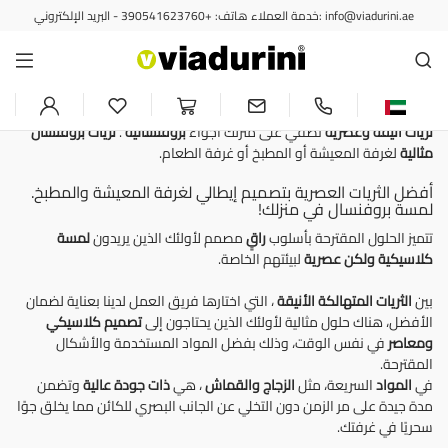
خدمة العملاء هاتف: +390541623760 - البريد الإلكتروني: info@viadurini.ae
الثريات
ثريا شابي شيك لخلق جو بروفنسال
في منزلك
ثريات أنيقة وعصرية
تُضفي على منزلك أجواءً
بروفنسالية
.
ثريات بروفنسال
مثالية
لغرفة المعيشة أو المطبخ أو غرفة الطعام.
أفضل الثريات العصرية بتصميم إيطالي لغرفة المعيشة والمطبخ.
لمسة بروفنسال في منزلك!
تتميز الحلول المقترحة بأسلوب
راقٍ
مصمم لأولئك الذين يريدون
لمسة
كلاسيكية ولكن عصرية
لبيئتهم الخاصة.
بين
الثريات المتهالكة الأنيقة
، التي اختارها فريق العمل لدينا بعناية لضمان
الأفضل، هناك حلول مثالية لأولئك الذين يحتاجون إلى
تصميم كلاسيكي
ومعاصر
في نفس الوقت، وذلك بفضل المواد المستخدمة والأشكال
المقترحة.
في
المواد
السريعة، مثل
الزجاج
والقماش
، هي
ذات جودة عالية
وتضمن
مدة جيدة على مر الزمن دون التخلي عن الجانب البصري للكائن مما يخلق جوًا
سحريًا في غرفتك.