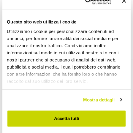
Questo sito web utilizza i cookie
)
Link
لقد قرأت ووافقت على شروط استخدام البيانات الشخصية (
Utilizziamo i cookie per personalizzare contenuti ed
annunci, per fornire funzionalità dei social media e per
انضم إلينا
analizzare il nostro traffico. Condividiamo inoltre
informazioni sul modo in cui utilizza il nostro sito con i
nostri partner che si occupano di analisi dei dati web,
pubblicità e social media, i quali potrebbero combinarle
con altre informazioni che ha fornito loro o che hanno
اكتشف منتجاتنا
raccolto dal suo utilizzo dei loro servizi.
Mostra dettagli
طاولات قابلة للتمديد
طاولات قابلة للتمديد مع أسطح سيراميك
Accetta tutti
طاولات طعام خشبية قابلة للتمديد
طاولات طعام زجاجية قابلة للتمديد