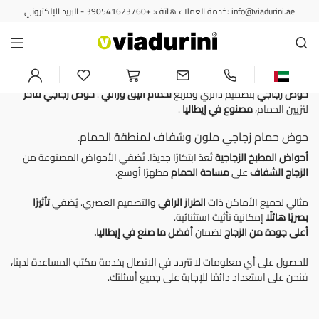
خدمة العملاء هاتف: +390541623760 - البريد الإلكتروني: info@viadurini.ae
أحواض غسيل حديثة
حوض مطبخ من الزجاج الشفاف
والملون - تصميم إيطالي
حوض زجاجي
بتصميم دائري ومربع
لحمام أنيق وراقي
.
حوض زجاجي
فاخر
لتزيين الحمام،
مصنوع في إيطاليا
.
حوض حمام زجاجي ملون وشفاف لمنطقة الحمام.
أحواض المطبخ الزجاجية
تُعدّ ابتكارًا جديدًا. تُضفي الأحواض المصنوعة من
الزجاج الشفاف
على
مساحة الحمام
مظهرًا أوسع.
مثالي لجميع الأماكن ذات
الطراز الراقي
والتصميم العصري. يُضفي
تأثيرًا
بصريًا هائلًا
إمكانية تأثيث استثنائية.
أعلى جودة من الزجاج
لضمان
أفضل ما صنع في إيطاليا.
للحصول على أي معلومات لا تتردد في الاتصال بخدمة مكتب المساعدة لدينا،
فنحن على استعداد دائمًا للإجابة على جميع أسئلتك.