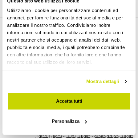
انضم إلينا
Questo sito web utilizza i cookie
Utilizziamo i cookie per personalizzare contenuti ed
annunci, per fornire funzionalità dei social media e per
analizzare il nostro traffico. Condividiamo inoltre
informazioni sul modo in cui utilizza il nostro sito con i
اكتشف منتجاتنا
nostri partner che si occupano di analisi dei dati web,
pubblicità e social media, i quali potrebbero combinarle
con altre informazioni che ha fornito loro o che hanno
طاولات قابلة للتمديد
raccolto dal suo utilizzo dei loro servizi.
طاولات قابلة للتمديد مع أسطح سيراميك
طاولات طعام خشبية قابلة للتمديد
Mostra dettagli
طاولات طعام زجاجية قابلة للتمديد
طاولات وحدة التحكم القابلة للتمديد
Accetta tutti
طاولات حديثة
موائد مستديرة
Personalizza
طاولات القهوة
طاولات حديقة خارجية
طاولات توليب
تحويل الجداول