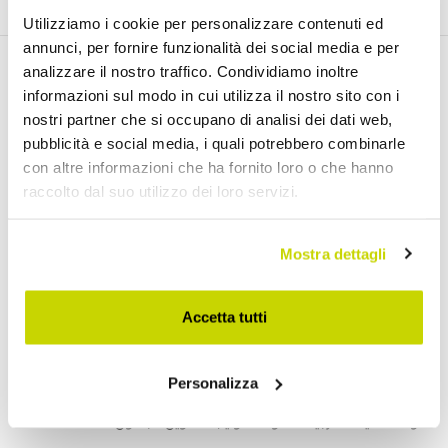
Utilizziamo i cookie per personalizzare contenuti ed
annunci, per fornire funzionalità dei social media e per
analizzare il nostro traffico. Condividiamo inoltre
informazioni sul modo in cui utilizza il nostro sito con i
اكتشف منتجاتنا
nostri partner che si occupano di analisi dei dati web,
pubblicità e social media, i quali potrebbero combinarle
con altre informazioni che ha fornito loro o che hanno
طاولات قابلة للتمديد
raccolto dal suo utilizzo dei loro servizi.
طاولات قابلة للتمديد مع أسطح سيراميك
طاولات طعام خشبية قابلة للتمديد
Mostra dettagli
طاولات طعام زجاجية قابلة للتمديد
طاولات وحدة التحكم القابلة للتمديد
Accetta tutti
طاولات حديثة
موائد مستديرة
Personalizza
طاولات القهوة
طاولات حديقة خارجية
طاولات توليب
تحويل الجداول