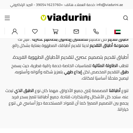
خدمة العملاء هاتف: +390541623760 - البريد الإلكتروني: info@viadurini.ae
أدوات المائدة
أطباق تقديم للمائدة والمطبخ
بتصميم عصري - صنع في إيطاليا
أطباق تقديم
من تصميم
مصممين إيطاليين
بتصاميم عصرية
. تتيح لك
مجموعة أطباق التقديم
لدينا تقديم أطباقك المطهوة بعناية بشكل رائع.
أطباق تقديم بتصميم عصري لتقديم الأطباق الطهوية الفريدة.
تتطلب
الطاولة المثالية
للمناسبات الخاصة خدمة راقية فطرية، حيث يسمح
طبق
التقديم المخصص لكل
إبداع طهي
بتعزيز شكله وألوانه وأسلوبه،
ليصبح ملحقًا أساسيًا لمكانك.
تنوع
أطباقنا
المصممة يُلبي جميع الأذواق. مهما كان نوع
الطبق الذي
تبحث
عنه، ستجد كل الأشكال والابتكارات مُتاحة. جميع أطباقنا تتميز بسحر فريد
يجمع بين التصميم المميز! كما أن للمواد المستخدمة دورٌ أساسي في تنوع
خياراتنا.