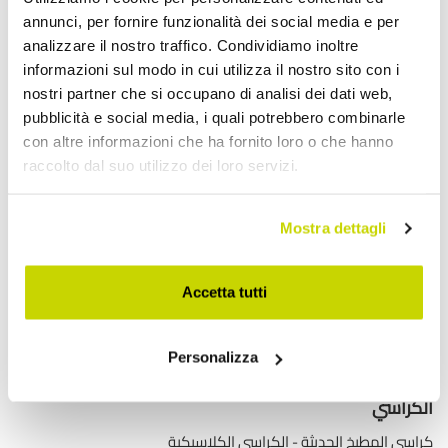
annunci, per fornire funzionalità dei social media e per
analizzare il nostro traffico. Condividiamo inoltre
اكتشف منتجاتنا
informazioni sul modo in cui utilizza il nostro sito con i
nostri partner che si occupano di analisi dei dati web,
pubblicità e social media, i quali potrebbero combinarle
طاولات قابلة للتمديد
con altre informazioni che ha fornito loro o che hanno
طاولات قابلة للتمديد مع أسطح سيراميك
raccolto dal suo utilizzo dei loro servizi.
طاولات طعام خشبية قابلة للتمديد
طاولات طعام زجاجية قابلة للتمديد
Mostra dettagli
طاولات وحدة التحكم القابلة للتمديد
طاولات حديثة
Accetta tutti
موائد مستديرة
طاولات القهوة
Personalizza
طاولات حديقة خارجية
طاولات توليب
تحويل الجداول
الكراسي
كراسي المطبخ الحديثة
الكراسي الكلاسيكية