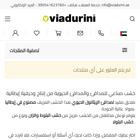
خدمة العملاء هاتف: +390541623760 - البريد الإلكتروني: info@viadurini.ae
مدافئ الإيثانول الحيوي
الخشب الصناعي للمدافئ
Toggle
تصفية المنتجات
navigati
لم يتم العثور على أي منتجات
خشب صناعي للمدافئ والمدافئ الحيوية من إنتاج وحرفية إيطالية
ملحق مفيد
لمدافئ الإيثانول الحيوي
هذا الخشب المزيف
مصنوع في إيطاليا
بمواد عالية الجودة.
يتوفر نوعان مختلفان من الخشب: مزيج من
خشب البلوط والزان
ونوع من
.
خشب البتولا
اختر عطرك المفضل، وإذا كانت لديك أي أسئلة أو استفسارات، فلا تتردد في