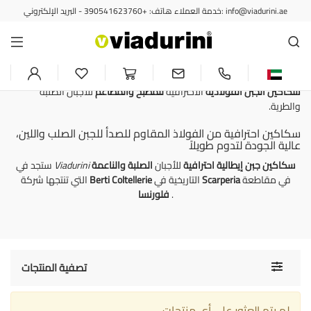
خدمة العملاء هاتف: +390541623760 - البريد الإلكتروني: info@viadurini.ae
أدوات المائدة
سكاكين الجبن الإيطالية الاحترافية،
للأجبان الصلبة والطرية
سكاكين الجبن
الفولاذية
الاحترافية
للمطبخ
والمطاعم
للأجبان الصلبة
والطرية.
سكاكين احترافية من الفولاذ المقاوم للصدأ للجبن الصلب واللين،
عالية الجودة لتدوم طويلاً
سكاكين جبن إيطالية احترافية
للأجبان
الصلبة
والناعمة
Viadurini
ستجد في
في مقاطعة
Scarperia
التاريخية في
Berti Coltellerie
التي تنتجها شركة
.
فلورنسا
Toggle
تصفية المنتجات
navigati
لم يتم العثور على أي منتجات