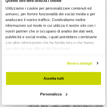
انضم إلينا
Questo sito web utilizza i cookie
Utilizziamo i cookie per personalizzare contenuti ed
annunci, per fornire funzionalità dei social media e per
analizzare il nostro traffico. Condividiamo inoltre
informazioni sul modo in cui utilizza il nostro sito con i
اكتشف منتجاتنا
nostri partner che si occupano di analisi dei dati web,
pubblicità e social media, i quali potrebbero combinarle
con altre informazioni che ha fornito loro o che hanno
طاولات قابلة للتمديد
raccolto dal suo utilizzo dei loro servizi.
طاولات قابلة للتمديد مع أسطح سيراميك
طاولات طعام خشبية قابلة للتمديد
Mostra dettagli
طاولات طعام زجاجية قابلة للتمديد
طاولات وحدة التحكم القابلة للتمديد
Accetta tutti
طاولات حديثة
موائد مستديرة
Personalizza
طاولات القهوة
طاولات حديقة خارجية
طاولات توليب
تحويل الجداول