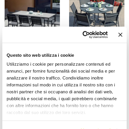
VIADURINI IN THE GARDEN
VIADURINI IN THE GARDEN
Questo sito web utilizza i cookie
Utilizziamo i cookie per personalizzare contenuti ed
طاولة حديقة مستديرة من
طاولة حديقة مستطيلة من
annunci, per fornire funzionalità dei social media e per
أفيريس، مقاس 120 سم،
الألومنيوم والحجر الخزفي -
analizzare il nostro traffico. Condividiamo inoltre
مصنوعة من الألومنيوم بلون
لونارا
informazioni sul modo in cui utilizza il nostro sito con i
أنثراسايت
nostri partner che si occupano di analisi dei dati web,
AR 2.217,18
AR 1.863,89
- 30%
- 30%
AR 3.167,40
AR 2.662,70
pubblicità e social media, i quali potrebbero combinarle
con altre informazioni che ha fornito loro o che hanno
raccolto dal suo utilizzo dei loro servizi.