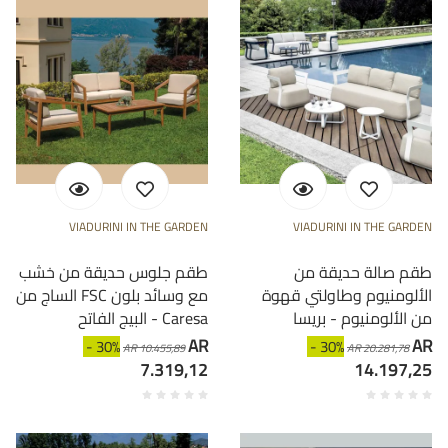
VIADURINI IN THE GARDEN
VIADURINI IN THE GARDEN
طقم صالة حديقة من
طقم جلوس حديقة من خشب
الألومنيوم وطاولتي قهوة
الساج من FSC مع وسائد بلون
من الألومنيوم - بريسا
البيج الفاتح - Caresa
AR
AR
- 30%
- 30%
AR 10.455,89
AR 20.281,78
7.319,12
14.197,25