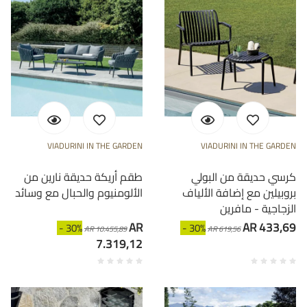
VIADURINI IN THE GARDEN
VIADURINI IN THE GARDEN
كرسي حديقة من البولي
طقم أريكة حديقة نارين من
بروبيلين مع إضافة الألياف
الألومنيوم والحبال مع وسائد
الزجاجية - مافرين
AR
AR 433,69
- 30%
- 30%
AR 10.455,89
AR 619,56
7.319,12