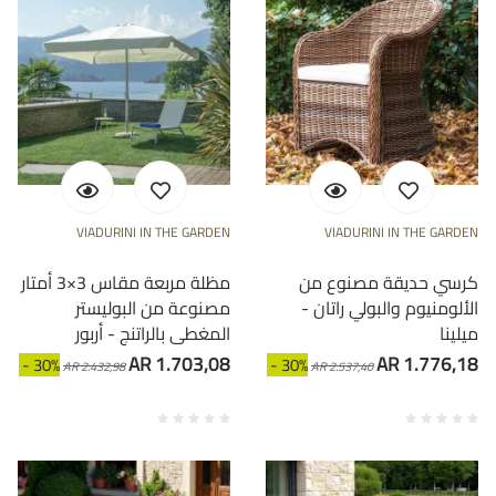
VIADURINI IN THE GARDEN
VIADURINI IN THE GARDEN
كرسي حديقة مصنوع من
مظلة مربعة مقاس 3×3 أمتار
الألومنيوم والبولي راتان -
مصنوعة من البوليستر
ميلينا
المغطى بالراتنج - أربور
AR 1.703,08
AR 1.776,18
- 30%
- 30%
AR 2.432,98
AR 2.537,40