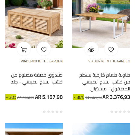
VIADURINI IN THE GARDEN
VIADURINI IN THE GARDEN
طاولة طعام خارجية بسطح
صندوق حديقة مصنوع من
من خشب الساج الطبيعي
خشب الساج الطبيعي - جلد
المصقول - ميسترال
AR 5.157,98
AR 3.376,93
- 30%
- 30%
AR 7.368,55
AR 4.824,19