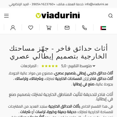
خدمة العملاء هاتف: +390541623760 - البريد الإلكتروني: info@viadurini.ae
أثاث حدائق فاخر - جهّز مساحتك
الخارجية بتصميم إيطالي عصري
متوسط التقييم : 5,0
المراجعات :
أثاث حدائق خارجي إيطالي
بتصميم عصري،
مصنوع من مواد عالية الجودة.
أثاث حدائق فاخر
يُزيّن
المساحات الخارجية
لمنزلك،
وشرفاتك،
وتراساتك
،
كرسي مصمم للاستخدام الخارجي/الداخلي مصنوع من مادة البولي بروبيلين،
بجودة عالية،
صنع في إيطاليا
.
صنع في إيطاليا، بيا
أثاث فاخر للحديقة لتأثيث المناطق الخارجية لمنزلك بتصميم صنع
Bellissima sedie, il design minimale si sposta perfettamente con il
في إيطاليا.
colore della struttura e seduta. Comoda e maneggevole.
في هذا القسم الخاص
بأثاث الحدائق الخارجية
ستجد العديد من المقترحات
للمساحة الخارجية لمنزلك:
حديقة جميلة وكبيرة،
تراسات
أو
شرفات
.