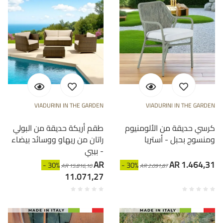
VIADURINI IN THE GARDEN
VIADURINI IN THE GARDEN
كرسي حديقة من الألومنيوم
طقم أريكة حديقة من البولي
ومنسوج بحبل - أستريا
راتان من ريهاو ووسائد بيضاء
- بيبي
AR
AR 1.464,31
- 30%
- 30%
AR 15.816,10
AR 2.091,87
11.071,27