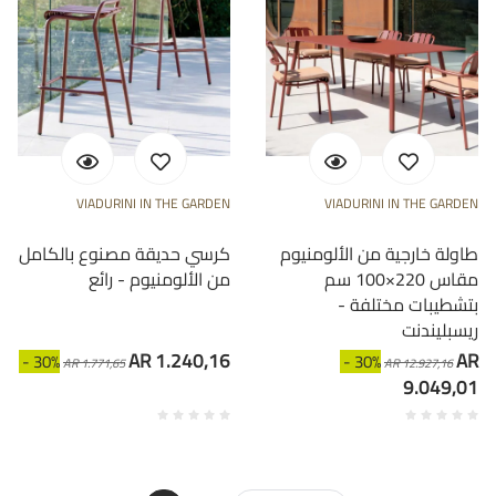
VIADURINI IN THE GARDEN
VIADURINI IN THE GARDEN
طاولة خارجية من الألومنيوم
كرسي حديقة مصنوع بالكامل
مقاس 220×100 سم
من الألومنيوم - رائع
بتشطيبات مختلفة -
ريسبليندنت
AR 1.240,16
AR
- 30%
- 30%
AR 1.771,65
AR 12.927,16
9.049,01