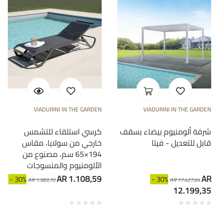
VIADURINI IN THE GARDEN
VIADURINI IN THE GARDEN
شرفة ألومنيوم بيضاء بسقف
كرسي استلقاء للتشمس
قابل للتعديل - فيتا
خارجي من سولايا، مقاس
194×65 سم، مصنوع من
الألومنيوم والمنسوجات
AR 1.108,59
AR
- 30%
- 30%
AR 1.583,70
AR 17.427,64
12.199,35