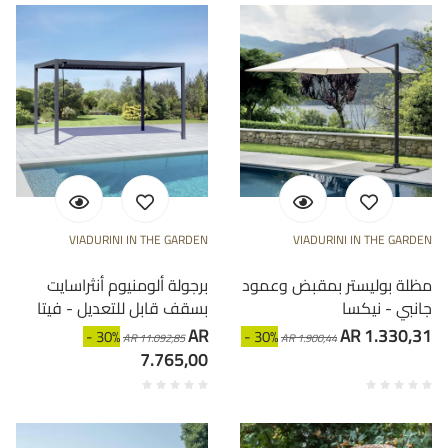
VIADURINI IN THE GARDEN
VIADURINI IN THE GARDEN
مظلة بوليستر بمقبض وعمود
برجولة ألومنيوم أنثراسايت
جانبي - نيكسا
بسقف قابل للتعديل - فيتا
AR
AR 1.330,31
- 30%
- 30%
AR 11.092,85
AR 1.900,44
7.765,00