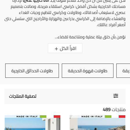
نحن على يقين من أن كل واحد منكم سوف يجد
أثاثًا خارجيًا عصريًا
لإدارة
مساحتك الخارجية بشكل أفضل: كراسي استلقاء مريحة، وصالات بتصميم
عصري لاستيعاب أصدقائك، وطاولات وكراسي لتنظيم وجبات الغداء
والعشاء بالإضافة إلى الكراسي بذراعين والهزازة والأراجيح التي ستسلي حتى
أصغر أفراد عائلتك.
نؤمن بأن خلق بيئة عملية ومتناغمة لقضاء...
اقرأ الكل
يقة
طاولات قهوة الحديقة
طاولات الحدائق الخارجية
Toggle
تصفية المنتجات
navigati
منتجات
489