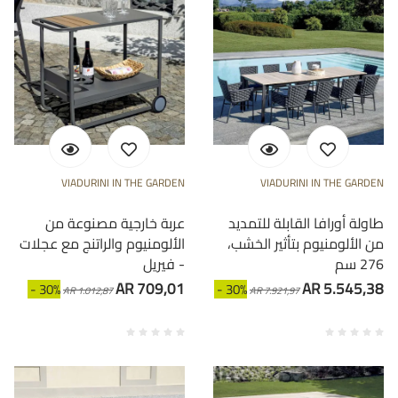
VIADURINI IN THE GARDEN
VIADURINI IN THE GARDEN
طاولة أورافا القابلة للتمديد
عربة خارجية مصنوعة من
من الألومنيوم بتأثير الخشب،
الألومنيوم والراتنج مع عجلات
276 سم
- فيريل
AR 709,01
AR 5.545,38
- 30%
- 30%
AR 1.012,87
AR 7.921,97