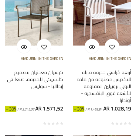
VIADURINI IN THE GARDEN
VIADURINI IN THE GARDEN
أربعة كراسي حديقة قابلة
كرسيان معدنيان بتصميم
للتكديس مصنوعة من مادة
كلاسيكي للحديقة، صنعا في
البولي بروبيلين المقاومة
إيطاليا - سوليس
للأشعة فوق البنفسجية -
أوندارا
AR 1.571,52
AR 1.028,19
- 30%
- 30%
AR 2.245,02
AR 1.468,84