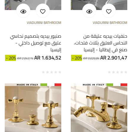
VIADURINI BATHROOM
VIADURINI BATHROOM
حنفيات بيديه عتيقة من
صنبور بيديه بتصميم نحاسي
النحاس العتيق بثلاث فتحات،
عتيق مع توصيل داخلي -
صنع في إيطاليا - إليسيا
إليسيا
AR 1.634,52
AR 2.901,47
- 20%
- 20%
AR 2.043,14
AR 3.626,84