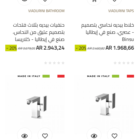
VIADURINI BATHROOM
VIADURINI TAPS
خلاط بيديه نحاسي بتصميم
حنفيات بيديه بثلاث فتحات
عصري، صنع في إيطاليا -
بتصميم عتيق من النحاس،
Binsu
صنع في إيطاليا - كلاريسا
AR 2.943,24
AR 1.968,66
- 20%
- 20%
AR 3.679,05
AR 2.460,82