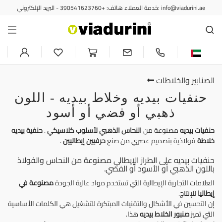
خدمة العملاء هاتف: +390541623760 - البريد الإلكتروني: info@viadurini.ae
الصنابير والخلاطات
حنفيات بيديه وخلاط بيديه - اللون
ذهبي أو فضي أو أسود
حنفيات بيديه
مصنوعة من
النحاس الذهبي
لأسلوب كلاسيكي
.
حنفية بيديه
خلاطة
فولاذية بتصميم عصري من صنع
حرفيين إيطاليين
.
حنفيات بيديه على الطراز الإيطالي مصنوعة من النحاس والفولاذ
باللون الذهبي أو الأسود أو الفضي.
العلامات التجارية الإيطالية التي تستخدم مواد عالية الجودة
مصنوعة في
إيطاليا
للإنتاج.
إن التحسين في الأشكال والتقنيات المبتكرة للتشغيل هي الكلمات الأساسية
التي تميز
صنبور الخلاط بيديه
هذا.