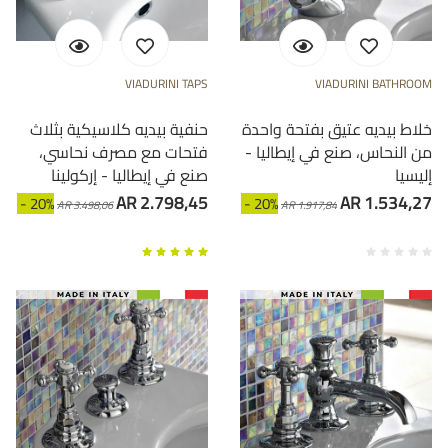
VIADURINI TAPS
VIADURINI BATHROOM
خلاط بيديه عتيق بفتحة واحدة
حنفية بيديه كلاسيكية بثلاث
من النحاس، صنع في إيطاليا -
فتحات مع مصرف نحاسي،
إليسيا
صنع في إيطاليا - إركولينا
AR 2.798,45
AR 1.534,27
- 20%
- 20%
AR 3.498,06
AR 1.917,84