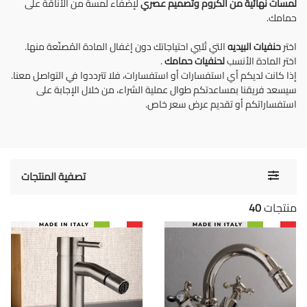
لمسات نهائية من الكروم
وتصميم عصري
لإضفاء لمسة من الأناقة على
حمامك.
اختر
حنفيات البيديه
التي تُلبي احتياجاتك دون إغفال المادة المُصنّعة منها.
اختر المادة الأنسب
لحنفيات حمامك
.
إذا كانت لديكم أي استفسارات أو استفسارات، فلا تترددوا في التواصل معنا.
سيسعد فريقنا بمساعدتكم طوال عملية الشراء، من خلال الإجابة على
استفساراتكم أو تقديم عرض سعر خاص.
Toggle
تصفية المنتجات
navigati
منتجات
40