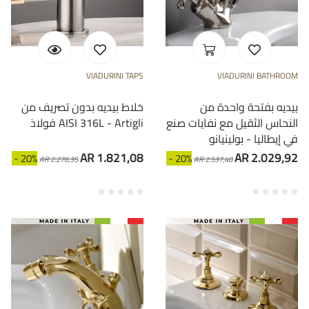
VIADURINI TAPS
VIADURINI BATHROOM
بيديه بفتحة واحدة من
خلاط بيديه بدون تصريف من
النحاس الثقيل مع نفايات صنع
فولاذ AISI 316L - Artigli
في إيطاليا - بولينيانو
AR 1.821,08
AR 2.029,92
- 20%
- 20%
AR 2.276,35
AR 2.537,40