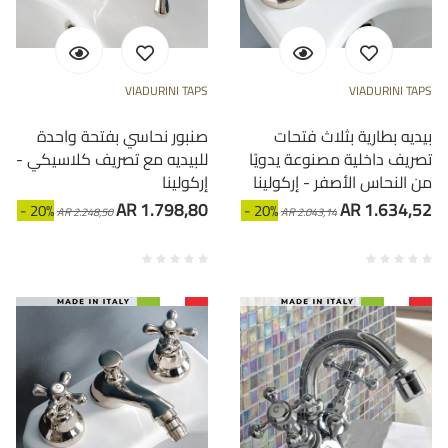
VIADURINI TAPS
VIADURINI TAPS
بيديه بطارية بثلاث فتحات
صنبور نحاسي بفتحة واحدة
تصريف داخلية مصنوعة يدويًا
للبيديه مع تصريف كلاسيكي -
من النحاس الأصفر - إركولينا
إركولينا
AR 1.798,80
AR 1.634,52
- 20%
- 20%
AR 2.248,50
AR 2.043,14