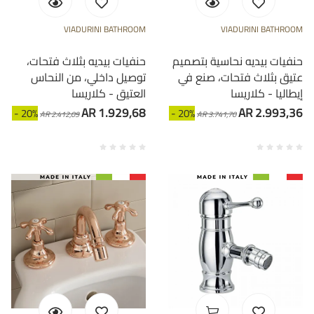
VIADURINI BATHROOM
VIADURINI BATHROOM
حنفيات بيديه نحاسية بتصميم
حنفيات بيديه بثلاث فتحات،
عتيق بثلاث فتحات، صنع في
توصيل داخلي، من النحاس
إيطاليا - كلاريسا
العتيق - كلاريسا
AR 1.929,68
AR 2.993,36
- 20%
- 20%
AR 2.412,09
AR 3.741,70