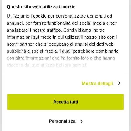
Questo sito web utilizza i cookie
Utilizziamo i cookie per personalizzare contenuti ed
VIADURINI BATHROOM
VIADURINI BATHROOM
annunci, per fornire funzionalità dei social media e per
خلاط بيديه نحاسي بفتحة
حنفيات بيديه عتيقة بثلاث
analizzare il nostro traffico. Condividiamo inoltre
واحدة على الطراز العتيق، صنع
فتحات من النحاس العتيق،
informazioni sul modo in cui utilizza il nostro sito con i
في إيطاليا - أورسولا
صنع في إيطاليا - أورسولا
nostri partner che si occupano di analisi dei dati web,
pubblicità e social media, i quali potrebbero combinarle
AR 2.798,45
AR 2.063,33
- 20%
- 20%
AR 3.498,06
AR 2.579,17
con altre informazioni che ha fornito loro o che hanno
raccolto dal suo utilizzo dei loro servizi.
Mostra dettagli
Accetta tutti
Personalizza