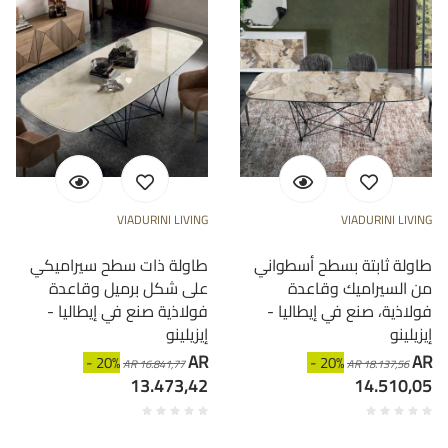
VIADURINI LIVING
VIADURINI LIVING
طاولة ثابتة بسطح أسطواني
طاولة ذات سطح سيراميكي
من السيراميك وقاعدة
على شكل برميل وقاعدة
فولاذية، صنع في إيطاليا -
فولاذية صنع في إيطاليا -
إيزيلينو
إيزيلينو
AR
AR
- 20%
- 20%
AR 16.841,77
AR 18.137,56
13.473,42
14.510,05