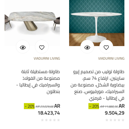
VIADURINI LIVING
VIADURINI LIVING
طاولة توليب من تصميم إيرو
طاولة مستطيلة ثابتة
سارينين، ارتفاع 74 سم،
مصنوعة من الفولاذ
بيضاوية الشكل، مصنوعة من
والسيراميك في إيطاليا -
السيراميك، مورفيوس، صنع
بنطلون
في إيطاليا - قرمزي
AR
AR
- 20%
- 20%
AR 23.029,68
AR 11.880,36
18.423,74
9.504,29