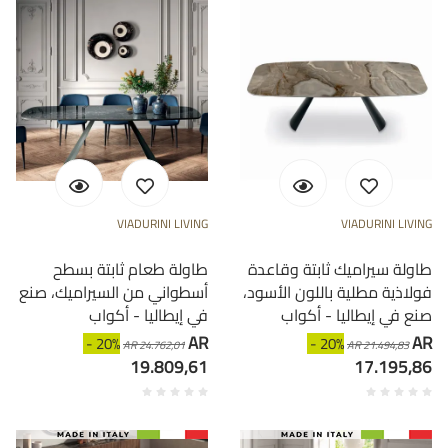
VIADURINI LIVING
VIADURINI LIVING
طاولة سيراميك ثابتة وقاعدة
طاولة طعام ثابتة بسطح
فولاذية مطلية باللون الأسود،
أسطواني من السيراميك، صنع
صنع في إيطاليا - أكواب
في إيطاليا - أكواب
AR
AR
- 20%
- 20%
AR 24.762,01
AR 21.494,83
19.809,61
17.195,86