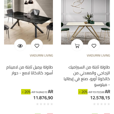
VIADURINI LIVING
VIADURINI LIVING
طاولة ثابتة من السيراميك
طاولة برميل ثابتة من لامينام
الزجاجي والمعدني من
أسود كالاكاتا لامع - حوار
كالكوتا أورو، صنع في إيطاليا
- ميلوسو
AR
AR
- 20%
- 20%
AR 14.846,12
AR 15.722,68
11.876,90
12.578,15