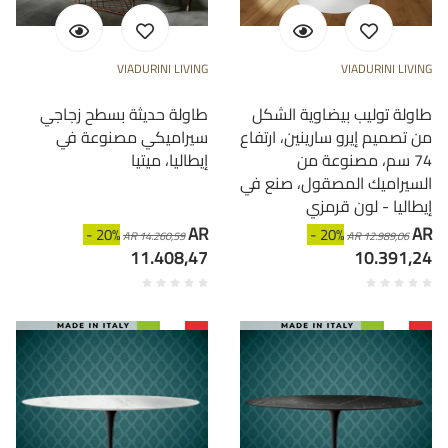
VIADURINI LIVING
VIADURINI LIVING
طاولة توليب بيضاوية الشكل
طاولة حديثة بسطح زجاجي
من تصميم إيرو سارينين، ارتفاع
سيراميكي مصنوعة في
74 سم، مصنوعة من
إيطاليا، ميتيا
السيراميك المصقول، صنع في
إيطاليا - لون قرمزي
AR
AR
- 20%
- 20%
AR 14.260,59
AR 12.989,06
11.408,47
10.391,24