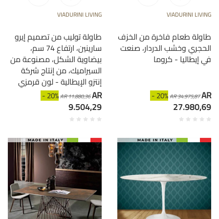
VIADURINI LIVING
VIADURINI LIVING
طاولة طعام فاخرة من الخزف
طاولة توليب من تصميم إيرو
الحجري وخشب الدردار، صنعت
سارينين، ارتفاع 74 سم،
في إيطاليا - كروما
بيضاوية الشكل، مصنوعة من
السيراميك، من إنتاج شركة
إنتزو الإيطالية - لون قرمزي
AR
AR
- 20%
- 20%
AR 11.880,36
AR 34.975,87
9.504,29
27.980,69