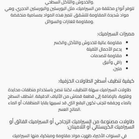
والخدوش والتآكل السطحي.
تتوفر أنواع مختلفة من السيراميك، مثل البورسلين والبورسلين الحجري، وهي
مواد شديدة المقاومة للتشقق. تتميز هذه المواد بمسامية منخفضة
ومقاومة للغازات والسوائل.
مميزات السيراميك:
مقاومة عالية للخدوش والتآكل والكسر
يدعم الأحمال الثقيلة
مقاومة للصدمات
راقي وأنيق
متين.
كيفية تنظيف أسطح الطاولات الخزفية:
طاولات السيراميك سهلة التنظيف، لكننا ننصح باستخدام منظفات محايدة
وقلوية، بالإضافة إلى قطعة قماش من الألياف الدقيقة. اشطف السطح
بالماء وجففه لتجنب تكون البقع التي قد تسببها بقايا المنظفات أو الماء
المالح العسر.
طاولات مصنوعة من السيراميك الزجاجي أو السيراميك الفائق أو
السيراميك الكريستالي أو اللامينان:
في السنوات الأخيرة، ظهرت مواد مقاومة ومبتكرة، منها السيراميك