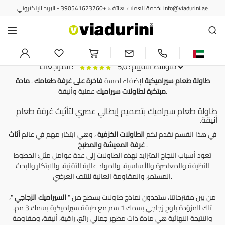
خدمة العملاء هاتف: +390541623760 - البريد الإلكتروني: info@viadurini.ae
جداول ثابتة
طاولة طعام سيراميكية لتجهيز
غرفة طعامك الفاخرة بمادة مبتكرة
متوسط التقييم : 5,0
المراجعات :
طاولة طعام سيراميكية
لإضفاء لمسة
فاخرة على غرفة طعامك
.
مادة
عملية وأنيقة.
مبتكرة
لطاولات سيراميك
Merveilleux, une table comme celle-ci à laquelle je n'aurais jamais
طاولة طعام سيراميك بتصميم إيطالي عصري لتأثيث غرفة طعام
أنيقة.
pensé.
La table est solide et solide; visuellement impressionnant domine ma
في هذا القسم نقدم لكم
الطاولات الخزفية
، وهي ابتكار مهم في عالم
أثاث
salle à manger.
.
غرفة المعيشة والمطبخ
Le matériau est vraiment de qualité.
تعود أسباب النجاح المتزايد لهذه الطاولات إلى عدة عوامل مثل: الخطوط
J'ai acheté la version blanche et j'en suis content car elle illumine
النظيفة والمعاصرة والأساسية، والمواد عالية التقنية، والابتكار والبحث
beaucoup la pièce.
المستمر، والمقاومة العالية للتلف العرضي.
من بين مقترحاتنا، ستجدون نماذج طاولات بسطح من "
السيراميك الزجاجي
"،
تلك المزوّدة بلوح زجاجي بسمك 1 سم مع طبقة سيراميكية بسمك 3 مم.
والنتيجة النهائية هي مادة ذات مظهر جمالي رائع، راقية، أنيقة، ومقاومة