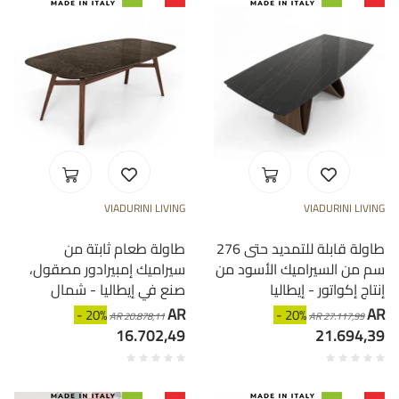
VIADURINI LIVING
VIADURINI LIVING
طاولة قابلة للتمديد حتى 276
طاولة طعام ثابتة من
سم من السيراميك الأسود من
سيراميك إمبيرادور مصقول،
إنتاج إكواتور - إيطاليا
صنع في إيطاليا - شمال
AR
AR
- 20%
- 20%
AR 20.878,11
AR 27.117,99
16.702,49
21.694,39