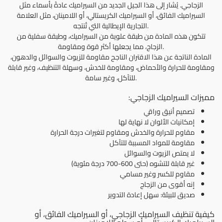
الزجاجي. يُشار إلى هذا الجيل الجديد من السيراميك عادةً بأسماء مثل
السيراميك الفائق، أو السيراميك الكريستالي، أو اللامينان، مثل العلامة
التجارية الإيطالية التي تُنتجه.
تتكون هذه المادة من طبقة علوية من السيراميك، وطبقة سفلية من
الزجاج، مما يجعلها أكثر قوة ومقاومة.
المادة الناتجة عن هذا الاقتران الناجح مقاومة للزيوت والسوائل والدهون،
ومقاومة للحرارة والأحماض، ومقاومة للخدش، وسهلة التنظيف، وغير قابلة
للتآكل، وغير سامة.
مميزات السيراميك الزجاجي:
تصميم أنيق وراقي
إمكانيات الألوان لا نهاية لها
مقاوم للحرارة والخدش ومقاوم لتغيرات درجة الحرارة
مقاومة للمواد المسببة للتآكل
لا يمتص الزيوت والسوائل
غير قابلة للتشوه (حتى 600-700 درجة مئوية)
مقاوم للكسر وغير مسامي
إنه أقوى من الزجاج
صديق للبيئة: سهل إعادة التدوير
كيفية تنظيف
السيراميك الزجاجي، أو السيراميك الفائق، أو