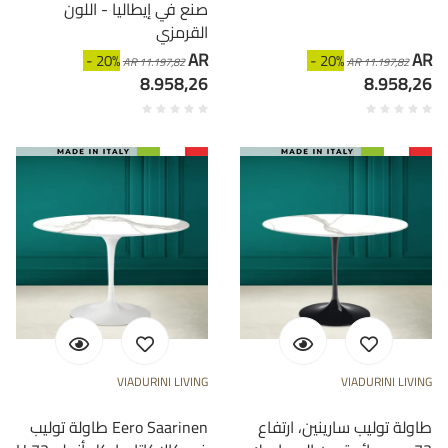
صنع في إيطاليا - اللون
القرمزي
AR
AR
- 20%
- 20%
AR 11.197,82
AR 11.197,82
8.958,26
8.958,26
VIADURINI LIVING
VIADURINI LIVING
طاولة توليب سارينين، ارتفاع
طاولة توليب Eero Saarinen