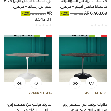
73 سم، دائرية من السيراميك،
H 73 في كالاكاتا مايكل أنجلو
كالاكاتا مايكل أنجلو - قرمزي
صنع في إيطاليا - قرمزي
AR
AR 6.463,69
- 20%
- 20%
AR 10.640,01
AR 8.079,62
8.512,01
VIADURINI LIVING
VIADURINI LIVING
طاولة توليب من تصميم إيرو
طاولة توليب من تصميم إيرو
سارينين، ارتفاع 74 سم،
سارينين، ارتفاع 74 سم،