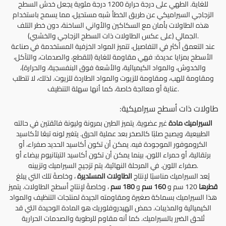
للغاية. الطهي على درجة حرارة 1200 درجة مئوية يجعل خدش السطح
الزجاجي السيراميكي عن طريق الخطأ شبه مستحيل، مما يسمح باستخدام
هذه الطاولات بأمان مع السكاكين والأواني الساخنة، دون خطر التلف
الجمالي (على عكس الطاولات ذات السطح الزجاجي والخشبي).
عند التعمق أكثر في التفاصيل، تتميز المواد الخزفية المستخدمة في صناعة
الأسطح بمزايا عديدة: فهي مقاومة للغاية (للقطع، والصدمات، والتآكل،
والخدوش، والمواد الكيميائية، والأشعة فوق البنفسجية، والحرارة)،
ومقاومة للهب، ومقاومة للزيوت والمواد الطاردة للزيوت. لذلك، لا تتطلب
عناية أو معالجة خاصة، كما أنها سهلة التنظيف.
طاولات ذات أسطح سيراميكية:
السيراميك
مادة
غير عضوية. يتميز الطين بمرونة وليونة فائقتين في حالته
الطبيعية، ويصبح صلبًا كالصخر بعد عملية الحرق. يتغير لونه تبعًا لأكاسيد
الكروموفور الموجودة فيه. يمكن أن تكون أكاسيد الحديد صفراء، أو
برتقالية، أو حمراء اللون، بينما يمكن أن تكون أكاسيد التيتانيوم بيضاء أو
صفراء اللون. في المرحلة النهائية، يتم تزجيج السيراميك وتزيينه.
يُعد السيراميك مناسبًا لإنتاج
الطاولات المستديرة
، وخاصةً تلك التي يبلغ
قطرها
120 سم و
160 سم
و
180 سم
، وخاصةً لإنتاج أسطح الطاولات. يتميز
هذا السيراميك بسماكة صغيرة ومقاومته الجيدة لمنتجات التنظيف والمواد
الكيميائية والمذيبات. حمض الهيدروفلوريك هو المادة الوحيدة التي قد
تُلحق الضرر بالسيراميك. كما أنه مقاوم للرطوبة والصدمات الحرارية