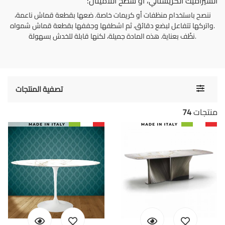
السيراميك الكريستالي، أو سطح اللامينان:
ننصح باستخدام منظفات أو كريمات خاصة. ضعها بقطعة قماش ناعمة،
واتركها تتفاعل لبضع دقائق، ثم اشطفها وجففها بقطعة قماش شمواه.
نظّف بعناية. هذه المادة جميلة، لكنها قابلة للخدش بسهولة.
Toggle
تصفية المنتجات
navigati
منتجات
74