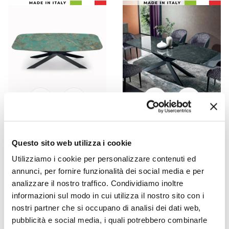
VIADURINI LIVING
VIADURINI LIVING
طاولة سيراميك يونانية سوداء
طاولة ثابتة من السيراميك
Questo sito web utilizza i cookie
مصقولة مصنوعة في إيطاليا
الأمازونيتي المصقول، صنع
Utilizziamo i cookie per personalizzare contenuti ed
- جروتا
في إيطاليا - جروتا
annunci, per fornire funzionalità dei social media e per
AR
AR
- 20%
- 20%
AR 19.616,97
AR 19.790,21
analizzare il nostro traffico. Condividiamo inoltre
15.693,58
15.832,17
informazioni sul modo in cui utilizza il nostro sito con i
nostri partner che si occupano di analisi dei dati web,
pubblicità e social media, i quali potrebbero combinarle