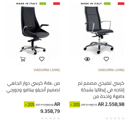
VIADURINI LIVING
VIADURINI LIVING
كرسي تنفيذي مصمم تم
كرسي دوار اتجاهي Ada، من
إنتاجه في إيطاليا بشبكة
تصميم أنجيلو بينافو وجورجي
واحدة من Agata
AR
AR 2.558,98
- 20%
- 20%
AR 11.698,48
AR 3.198,72
9.358,79