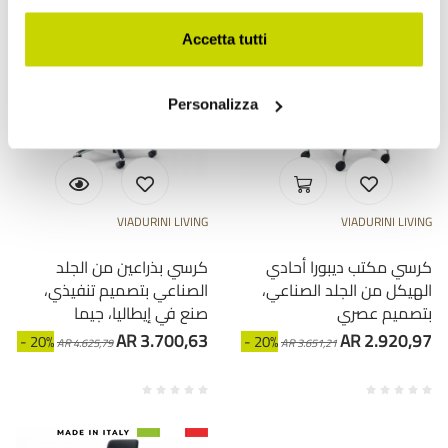
Accetta tutti
Personalizza
VIADURINI LIVING
VIADURINI LIVING
كرسي مكتب ديبورا أحادي
كرسي بذراعين من الجلد
الهيكل من الجلد الصناعي،
الصناعي بتصميم تنفيذي،
بتصميم عصري
صنع في إيطاليا، جيما
AR 3.700,63
AR 2.920,97
- 20%
- 20%
AR 4.625,79
AR 3.651,21