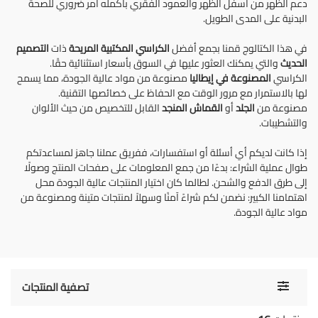
دعم الظهر من أسفل الظهر والعمود الفقري بأكمله أمر ضروري للصحة
البدنية على المدى الطويل.
في هذا الكتالوج قمنا بجمع أفضل
الكراسي المكتبية المريحة
ذات
التصميم
الحديث
والتي يمكنك العثور عليها في السوق بأسعار استثنائية حقًا.
الكراسي
المصنوعة في إيطاليا
مصنوعة من مواد عالية الجودة، مما يسمح
لها بالاستمرار مع مرور الوقت مع الحفاظ على خصائصها التقنية.
مصنوعة من
الجلد
أو
القماش المنجد
القابل للتخصيص من حيث الألوان
والتشطيبات.
إذا كانت لديكم أي أسئلة أو استفسارات، ففريق عملنا جاهز لمساعدتكم
طوال عملية الشراء: بدءًا من جمع المعلومات على صفحات المنتج وصولًا
إلى طرق الدفع والشحن. لطالما كان اختيار المنتجات عالية الجودة محل
اهتمامنا الكبير: نضمن لكم شراءً آمنًا وسهلاً لمنتجات متينة ومصنوعة من
مواد عالية الجودة.
Toggle
تصفية المنتجات
navigati