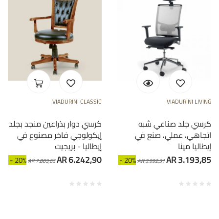
VIADURINI CLASSIC
VIADURINI LIVING
كرسي جلد صناعي شبه
كرسي دوار بذراعين منجد بجلد
اتجاهي، عملي، صنع في
إيكولوجي فاخر مصنوع في
إيطاليا مينا
إيطاليا - بريجيت
AR 6.242,90
AR 3.193,85
- 20%
- 20%
AR 7.803,63
AR 3.992,31