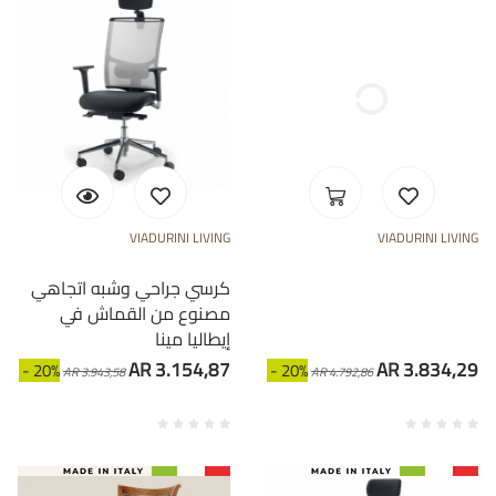
VIADURINI LIVING
VIADURINI LIVING
كرسي جراحي وشبه اتجاهي
مصنوع من القماش في
إيطاليا مينا
AR 3.154,87
AR 3.834,29
- 20%
- 20%
AR 3.943,58
AR 4.792,86