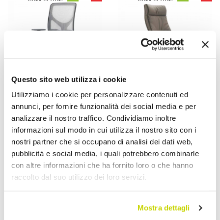
Questo sito web utilizza i cookie
Utilizziamo i cookie per personalizzare contenuti ed
annunci, per fornire funzionalità dei social media e per
VIADURINI LIVING
VIADURINI LIVING
analizzare il nostro traffico. Condividiamo inoltre
informazioni sul modo in cui utilizza il nostro sito con i
كرسي مكتب تنفيذي من
كرسي مكتب تنفيذي ذو ظهر
nostri partner che si occupano di analisi dei dati web,
الجلد الصناعي إيدا، تصميم
مرتفع بتصميم Amelie
pubblicità e social media, i quali potrebbero combinarle
عصري
مصنوع في إيطاليا
con altre informazioni che ha fornito loro o che hanno
AR 1.461,88
AR 3.174,36
- 20%
- 20%
AR 1.827,34
AR 3.967,95
raccolto dal suo utilizzo dei loro servizi.
Mostra dettagli