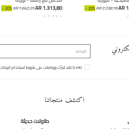
سيكية - فيوريتا
النحاس مع رافعة - نوريانا
AR 1.313,80
AR 1
- 20%
AR 1.642,25
- 20%
AR 2.238,18
لكتروني
)
Link
لقد قرأت ووافقت على شروط استخدام البيانات الشخصية (
اكتشف منتجاتنا
طاولات حديثة