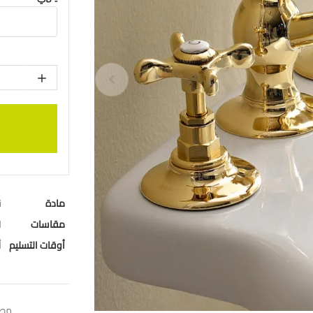
مادة
ن
مقاسات
ا
أوقات التسليم
4
مطب