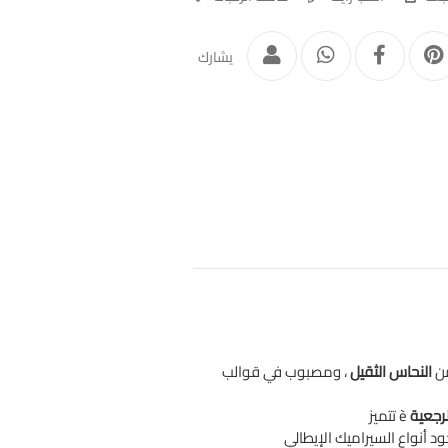
يشارك
من
النحاس الثقيل
، ومصبوب في قوالب
لرجعية
تتميز è