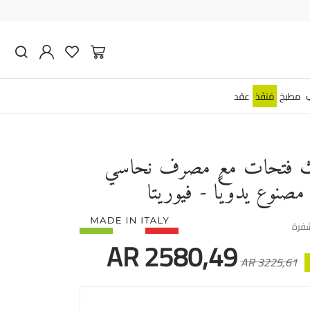
مطبخ
مَنفَذ
عقد
لاث فتحات مع مصرف نحاسي
صنوع يدويًا - فيوريتا
AR 2580,49
AR 3225,61