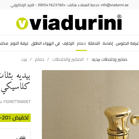
خدمة العملاء هاتف: +390541623760 - البريد الإلكتروني: info@viadurini.ae
غرفة الجلوس
إضاءة
التدفئة
حمام
الزخارف
في الهواء الطلق
غرفة النوم
مكتب
صنابير وخلاطات بيديه
الصنابير والخلاطات
حمام
بيت
بيديه بث
كلاسيكي م
FIORETTABIDET
شفرة:
-20٪ تخفيض
ينهي