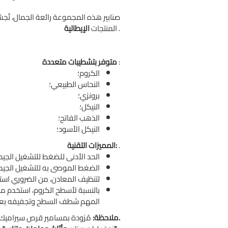
صنابير هذه المجموعة رائعة الجمال، تُج
.
المنتجات
الإيطالية
:
متوفر بتشطيبات متعددة
الكروم؛
النحاس الطبيعي؛
برونزي؛
النيكل؛
الذهب الفاتح؛
النيكل الأسود؛
.
المميزات التقنية:
الحد الأدنى للضغط للتشغيل الجيد: 0.5 بار
الضغط الموصى به للتشغيل الجيد: 1.5 بار
لتنظيف المعادن، من الضروري است
بالنسبة لأسطح الكروم، استخدم منظ
المهم شطف السطح وتجفيفه بعنا
منتجات مُخصصة.
ملاحظة:
مُزودة بمسامير قرص سيراميك. 