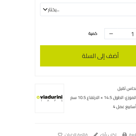
كمية
أضف إلى السلة
حاس ثقيل
لموزع: الطول 14.5 × الارتفاع 10.5 سم
 أسابيع عمل
عة
اكتب رأيك
قائمة الرغبات