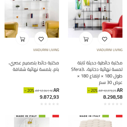
VIADURINI LIVING
VIADURINI LIVING
مكتبة حائطية حديثة ثابتة
مكتبة حائط بتصميم عصري،
Sfera3، لمسة نهائية دخانية،
بام، بلمسة نهائية شفافة
طول 180 × ارتفاع 180 ×
عرض 30 سم
AR
AR
- 20%
- 20%
AR 12.341,16
AR 10.373,23
9.872,93
8.298,58