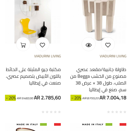
VIADURINI LIVING
VIADURINI LIVING
طاولة جانبية/مقعد عصري
مكتبة جيو المثبتة على الحائط
من Begga مصنوع من الخشب
باللون الأبيض بتصميم عصري،
الصلب، طول 38 × عرض 38
صنعت في إيطاليا
سم، صنع في إيطاليا
AR 2.785,60
AR 7.004,18
- 20%
- 20%
AR 3.482,00
AR 8.755,23