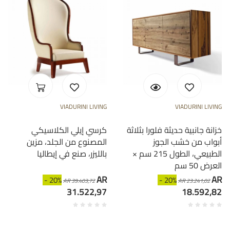
VIADURINI LIVING
VIADURINI LIVING
خزانة جانبية حديثة فلورا بثلاثة
كرسي إيلي الكلاسيكي
أبواب من خشب الجوز
المصنوع من الجلد، مزين
الطبيعي، الطول 215 سم ×
بالليزر، صنع في إيطاليا
العرض 50 سم
AR
AR
- 20%
- 20%
AR 39.403,72
AR 23.241,02
31.522,97
18.592,82