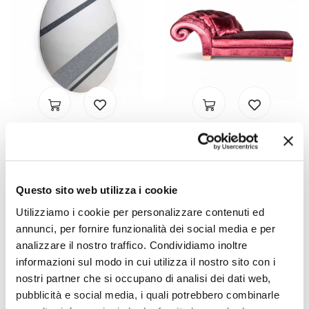
VIADURINI LIVING
VIADURINI LIVING
كرسي استرخاء بتصميم
مرآة دائرية Athos مصنوعة
كلاسيكي من Basco، صنع
في إيطاليا، تصميم عصري،
في إيطاليا، منجد من القماش
بريق وزجاج
Questo sito web utilizza i cookie
AR
AR
- 20%
- 20%
Utilizziamo i cookie per personalizzare contenuti ed
AR 18.546,39
AR 53.144,61
14.837,11
42.515,68
annunci, per fornire funzionalità dei social media e per
analizzare il nostro traffico. Condividiamo inoltre
informazioni sul modo in cui utilizza il nostro sito con i
nostri partner che si occupano di analisi dei dati web,
pubblicità e social media, i quali potrebbero combinarle