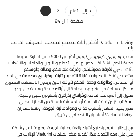
إلى الأمام
2
1
صفحة 1 ل 84
Viadurini Living: أفضل أثاث مصمم لمنطقة المعيشة الخاصة
بك.
تقدم
فيادوريني كوليزيوني ليفينج
أكثر من 5000 منتج، اختارها فريقنا
خصيصًا لكم، بتشكيلة لا حصر لها من الأحجام والألوان والخامات والتشطيبات.
جلوسكم.
أثاث حصري
لغرفة معيشتكم
،
وغرفة طعامكم، وصالة
ستجد بين تشكيلتنا
طاولات قابلة للتمديد وثابتة
،
وكراسي مصممة
من الجلد
أو القماش،
وطاولات وحدة التحكم
لأولئك الذين يريدون الاستفادة القصوى
من كل مساحة في منزلهم، بالإضافة إلى
أرائك
مريحة وفريدة من نوعها
تتحول إلى أسرة عند الحاجة،
وكراسي بذراعين
بأسلوبين عتيق وحديث،
لتزيين غرفة الدراسة أو المعيشة بلمسة من الطراز الإيطالي.
ومكاتب
تتميز جميع العناصر بأسلوب
جذاب
ومواد عالية الجودة
: وهما عنصران
أساسيان للانضمام إلى فريق Viadurini Living.
في إيطاليا، نقوم بتصنيع أشياء رائعة وعالية الجودة، ومهمتنا على شبكة
الإنترنت في Viadurini هي على وجه التحديد هذا: تقديم هذه المنتجات