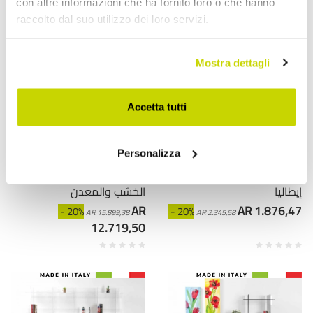
con altre informazioni che ha fornito loro o che hanno
raccolto dal suo utilizzo dei loro servizi.
Mostra dettagli
Accetta tutti
VIADURINI LIVING
VIADURINI LIVING
Personalizza
مكتبة حائط حمراء كارول،
طاولة كونسول مستطيلة
تصميم عصري، صنع في
فلورا، صنع في إيطاليا، من
إيطاليا
الخشب والمعدن
AR
AR 1.876,47
- 20%
- 20%
AR 15.899,38
AR 2.345,58
12.719,50