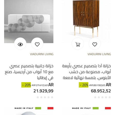
VIADURINI LIVING
VIADURINI LIVING
خزانة آدا بتصميم عصري بأربعة
خزانة جانبية بتصميم عصري
أبواب، مصنوعة من خشب
مع 10 أبواب من أرديسيا، صنع
الأبنوس، بلمسة نهائية لامعة
في إيطاليا
AR
AR
- 20%
- 20%
AR 27.412,49
AR 86.190,65
21.929,99
68.952,52