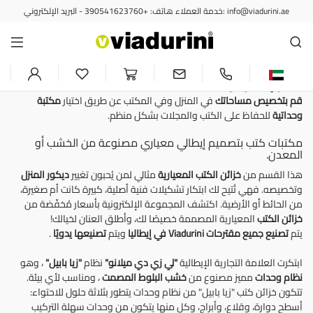
خدمة العملاء هاتف: +390541623760 - البريد الإلكتروني: info@viadurini.ae
مكتبات كتب مصممة
خزائن كتب معيارية بتصميم عصري
مكتبات كتب حائطية أو أرضية قابلة للتعديل
مصنوعة من
الخشب
بواسطة
حرفيين إيطاليين مهرة
.
قم بتخصيص مساحاتك
في المنزل وفي المكتب عن طريق اختيار
مكتبة
وحداتية
للحفاظ على الكتب والمجلات بشكل منظم.
مكتبات كتب بتصميم إيطالي معياري مصنوعة من الخشب أو
المعدن.
هذا القسم من
خزائن الكتب المعيارية
مثالي لمن يُحبون تغيير
ديكور
المنزل
وتخصيصه. فهي تُتيح لك ابتكار تشكيلات فنية أصلية، كبيرة كانت أم صغيرة،
من الحائط أو الأرضية. اكتشف المجموعة الإلكترونية بأسعار مُخفّضة من
خزائن الكتب
المعيارية المصممة خصيصًا لك، وأطلق العنان لخيالك!
يتم
تصنيع جميع مقترحات Viadurini في إيطاليا
ويتم
تصنيعها يدويًا
.
ابتكرت العلامة التجارية الإيطالية
"لي زي دي ميلانو"
نظام
"زيا
بابيل"
، وهو
نظام وحدات
مميز مصنوع من
خشب البلوط المصمت
، ومناسب لأي بيئة.
تتكون خزائن كتب "زيا بابيل" من نظام وحدات يتطور بثلاثة حلول للاحتواء:
أسطح دوارة، وقلاع، وأبراج، وكل منها يتكون من وحدات سهلة التركيب