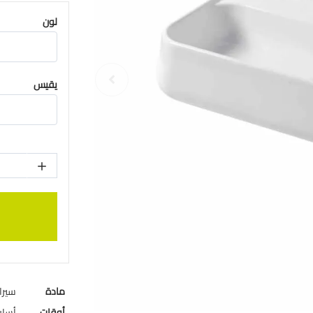
لون
يقيس
مادة
سيرا
أوقات