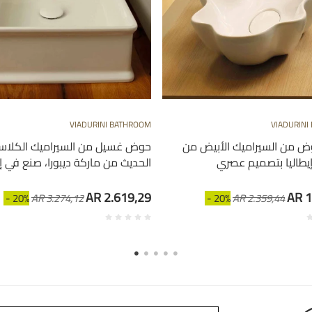
VIADURINI BATHROOM
VIADURINI
 من السيراميك الأبيض من Cubo،
حوض غسيل من السيراميك الكلا
يطاليا بتصميم عصري
الحديث من ماركة ديبورا، صنع في إي
AR 2.619,29
AR 1
- 20%
AR 3.274,12
- 20%
AR 2.359,44