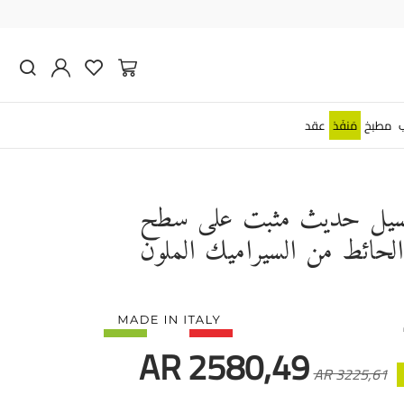
مطبخ
مَنفَذ
عقد
ل حديث مثبت على سطح
الحائط من السيراميك الملون
AR 2580,49
AR 3225,61