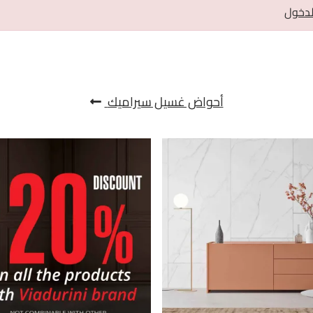
لدخول
أحواض غسيل سيراميك