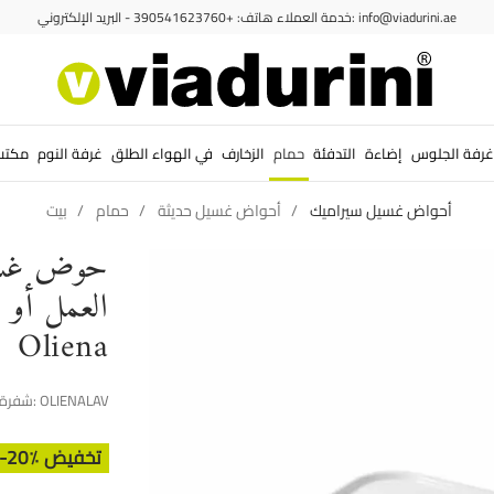
خدمة العملاء هاتف: +390541623760 - البريد الإلكتروني: info@viadurini.ae
غرفة الجلوس
إضاءة
التدفئة
حمام
الزخارف
في الهواء الطلق
غرفة النوم
مكتب
أحواض غسيل سيراميك
أحواض غسيل حديثة
حمام
بيت
حوض غسي
العمل أو 
Oliena
OLIENALAV
شفرة:
-20٪ تخفيض