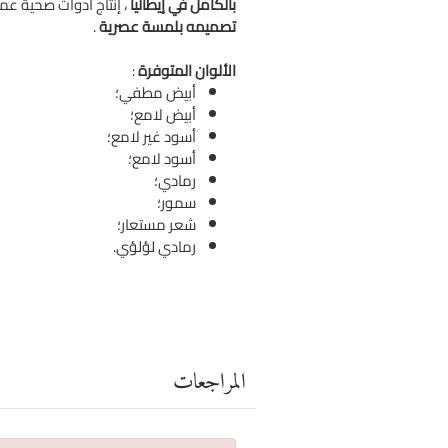
بالكامل في إيطاليا
، إنتاج أدوات صحية عم
تصميمه بلمسة عصرية
.
الألوان المتوفرة
:
أبيض مطفي؛
أبيض لامع؛
أسود غير لامع؛
أسود لامع؛
رمادي؛
سمور؛
شعر مستعار؛
رمادي لؤلؤي.
المراجعات