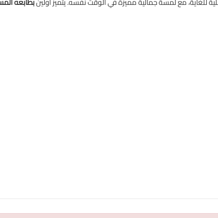
لية للغاية، مع لمسة جمالية مميزة في الوقت نفسه. يتميز أولين
بطابعه المس