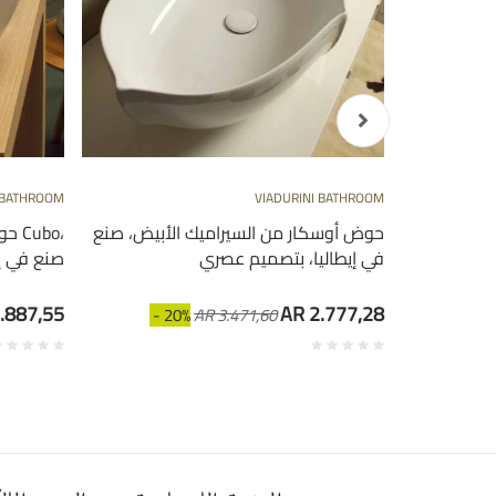
 BATHROOM
VIADURINI BATHROOM
على الطراز
حوض أوسكار من السيراميك الأبيض، صنع
حوض
 صنع في
في إيطاليا، بتصميم عصري
صنع في إ
.887,55
AR 2.777,28
- 20%
AR 3.471,60
- 2