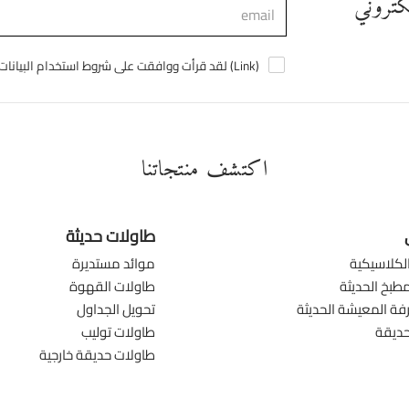
لكتروني
)
Link
لقد قرأت ووافقت على شروط استخدام البيانات الشخصية (
اكتشف منتجاتنا
طاولات حديثة
لكلاسيكية
موائد مستديرة
طبخ الحديثة
طاولات القهوة
ة المعيشة الحديثة
تحويل الجداول
حديقة
طاولات توليب
طاولات حديقة خارجية