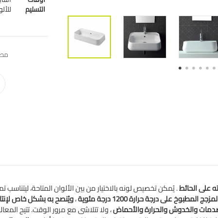
التسليم
للألو
مطب
ته على الحائط
. يُمكن تخصيص لونه بالاختيار من بين الألوان المتاحة، ليتناسب ت
ج المطبوخ على درجة حرارة 1200 درجة مئوية
،
ويُنصح به بشكل خاص لإنت
دمات
والخدوش
والحرارة
والأحماض
، ولا تتلاشى مع مرور الوقت. تتيح المعال