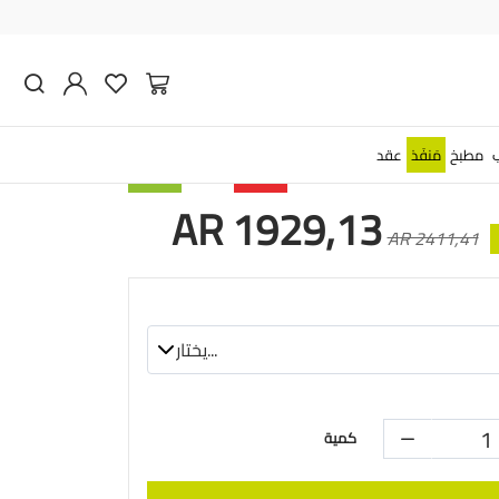
 حمام مع ذراع جانبي
الي الصنع - بانيلا
مطبخ
مَنفَذ
عقد
AR 1929,13
AR 2411,41
كمية