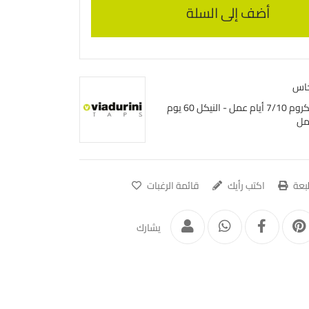
أضف إلى السلة
اس
الكروم 7/10 أيام عمل - النيكل 60 يوم
مل
عة
اكتب رأيك
قائمة الرغبات
يشارك