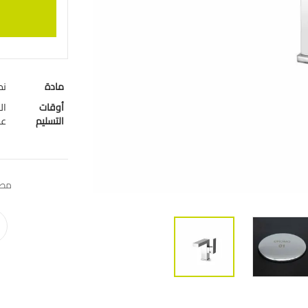
مادة
نح
أوقات
التسليم
ع
مطب