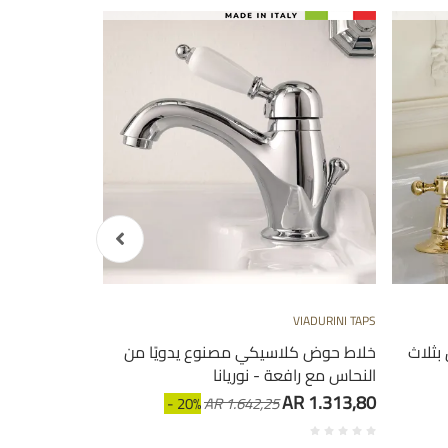
URINI BATHROOM
VIADURINI TAPS
بثلاث
خلاط حوض كلاسيكي مصنوع يدويًا من
حنفية حوض ب
النحاس مع رافعة - نوريانا
الإيطالي - سيل
AR 3.841,63
AR 1.313,80
- 20%
AR 1.642,25