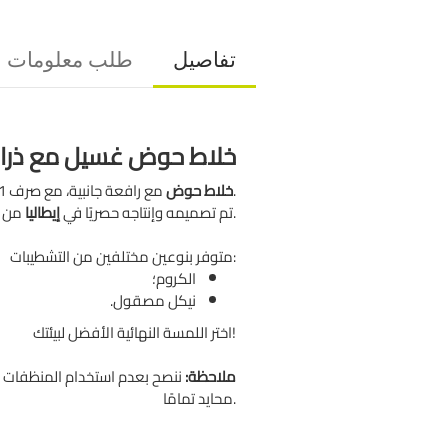
تفاصيل
طلب معلومات
خلاط حوض غسيل مع ذراع ج
مع رافعة جانبية، مع صرف 1'1/4 مع خراطيم مرنة مع غطاء أنثوي 3/8 ومجموعة تثبيت.
خلاط حوض
؛ المواد المستخدمة عالية الجودة وتتوافق مع المعايير الأوروبية.
تم تصميمه وإنتاجه حصريًا في
إيطاليا
من
متوفر بنوعين مختلفين من التشطيبات:
الكروم؛
نيكل مصقول.
اختر اللمسة النهائية الأفضل لبيئتك!
ملاحظة:
ننصح بعدم استخدام المنظفات ا
محايد تمامًا.