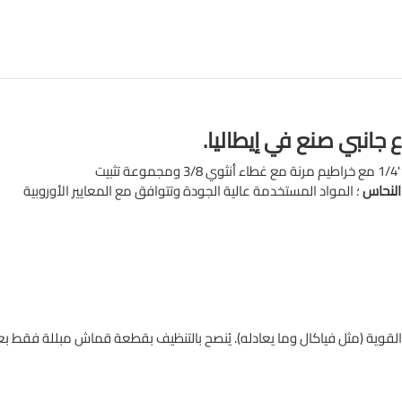
انبي صنع في إيطاليا.
النحاس
لقوية (مثل فياكال وما يعادله). يُنصح بالتنظيف بقطعة قماش مبللة فقط ب