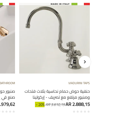
 BATHROOM
VIADURINI TAPS
 النحاس
حنفية حوض حمام نحاسية بثلاث فتحات
صنبور حو
وصنبور مرتفع مع تصريف - إركولينا
صنع في إي
.979,62
AR 2.888,15
- 20%
AR 3.610,19
- 2