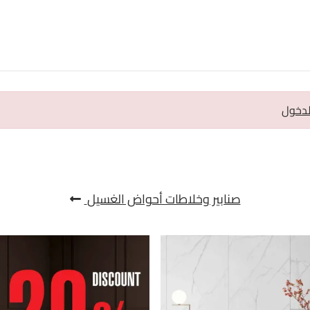
لدخول
صنابير وخلاطات أحواض الغسيل