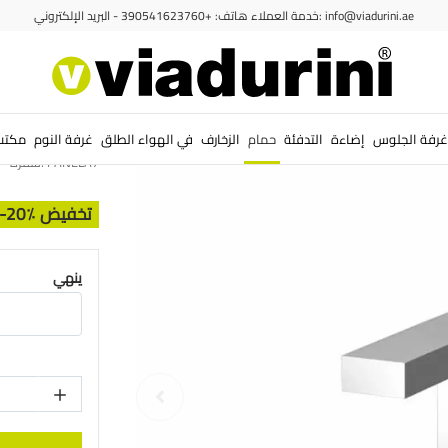
خدمة العملاء هاتف: +390541623760 - البريد الإلكتروني: info@viadurini.ae
صنابير وخلاطات أحواض الغسيل
الصنابير والخلاطات
حمام
بيت
خلاط حوض
بتصميم إيط
غرفة الجلوس
إضاءة
التدفئة
حمام
الزخارف
في الهواء الطلق
غرفة النوم
مكتب
PANELA7
شفرة:
-20٪ تخفيض
ينهي