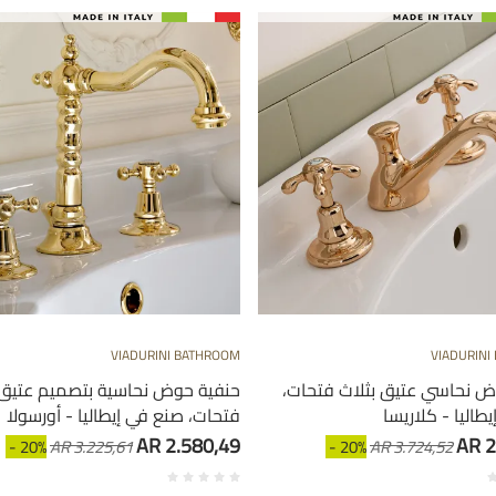
VIADURINI BATHROOM
VIADURINI
ض نحاسي عتيق بثلاث فتحات،
حنفية حوض نحاسية بتصميم عتيق 
طاليا - كلاريسا
فتحات، صنع في إيطاليا - أورسولا
AR 2.580,49
AR 2
- 20%
AR 3.225,61
- 20%
AR 3.724,52